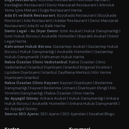
Kazdağları Restaurant
|
Deniz Manzaralı Restaurant
|
Altınoluk
Yeme İçme Mekanı
|
Doğa Restaurant Harita
Ada Et ve Balık Restaurant:
Büyükada Restaurant
|
Büyükada
Restoran
|
Ada Restaurant
|
Adalar Restaurant
|
Deniz Manzaralı
Restaurant
|
Ada Et ve Balık Harita
Demir Legal - Av. Diyar Demir:
İzmir Avukat
|
Hukuk Danışmanlığı
|
İzmir Hukuk Bürosu
|
Avukatlık Hizmetleri
|
Bayraklı Avukat
|
Demir
Legal Harita
Kahraman Hukuk Bürosu:
Gaziantep Avukat
|
Gaziantep Hukuk
Bürosu
|
Hukuk Danışmanlığı
|
Avukatlık Hizmetleri
|
Gaziantep
Hukuki Danışmanlık
|
Kahraman Hukuk Harita
Rabia Özaslan Clinic Vadistanbul:
Rabia Özaslan Clinic
Vadistanbul
|
İstanbul Diyetisyen
|
İstanbul Bölgesel İncelme
|
Lipödem Diyetisyeni
|
İstanbul Zayıflama Merkezi
|
Kilo Verme
Diyetisyeni İstanbul
Rabia Özaslan Clinic Kayseri:
Kayseri Diyetisyen
|
Beslenme
Danışmanlığı
|
Kayseri Beslenme Uzmanı
|
Diyetisyen Kliniği
|
Kilo
Yönetimi Danışmanlığı
|
Rabia Özaslan Clinic Harita
Av. Ayşegül Güney:
Ankara Avukat
|
Hukuk Danışmanlığı
|
Ankara
Hukuk Bürosu
|
Avukatlık Hizmetleri
|
Ankara Hukuki Danışmanlık
|
Av. Ayşegül Güney
Seorox SEO Ajansı:
SEO Ajansı
|
SEO Ajansları
|
Seyahat Blogu