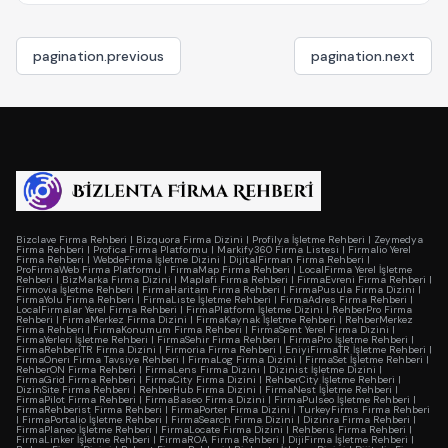
pagination.previous
pagination.next
Bizclave Firma Rehberi
|
Bizquora Firma Dizini
|
Profilya İşletme Rehberi
|
Zeymedya
Firma Rehberi
|
Profica Firma Platformu
|
Markify360 Firma Listesi
|
Firmalio Yerel
Firma Rehberi
|
WebdeFirma İşletme Dizini
|
DijitalFirman Firma Rehberi
|
ProFirmaWeb Firma Platformu
|
FirmaMap Firma Rehberi
|
LocalFirma Yerel İşletme
Rehberi
|
BizMarka Firma Dizini
|
Maplafi Firma Rehberi
|
FirmaEvreni Firma Rehberi
|
Firmovia İşletme Rehberi
|
FirmaHaritam Firma Rehberi
|
FirmaPusula Firma Dizini
|
FirmaYolu Firma Rehberi
|
FirmaListe İşletme Rehberi
|
FirmaAdres Firma Rehberi
|
LocalFirmalar Yerel Firma Rehberi
|
FirmaPlatform İşletme Dizini
|
RehberPro Firma
Rehberi
|
FirmaMerkez Firma Dizini
|
FirmaKaynak İşletme Rehberi
|
RehberMerkez
Firma Rehberi
|
FirmaKonumum Firma Rehberi
|
FirmaSemt Yerel Firma Dizini
|
FirmaYerleri İşletme Rehberi
|
FirmaSehir Firma Rehberi
|
FirmaPro İşletme Rehberi
|
FirmaRehberiTR Firma Dizini
|
Firmoria Firma Rehberi
|
EniyiFirmaTR İşletme Rehberi
|
FirmaOneri Firma Tavsiye Rehberi
|
FirmaLog Firma Dizini
|
FirmaSet İşletme Rehberi
|
RehberON Firma Rehberi
|
FirmaLens Firma Dizini
|
Dizinist İşletme Dizini
|
FirmaGrid Firma Rehberi
|
FirmaCity Firma Dizini
|
RehberCity İşletme Rehberi
|
DizinSite Firma Rehberi
|
RehberHub Firma Dizini
|
FirmaNest İşletme Rehberi
|
FirmaPilot Firma Rehberi
|
FirmaBaseo Firma Dizini
|
FirmaPulseo İşletme Rehberi
|
FirmaRehberist Firma Rehberi
|
FirmaPorter Firma Dizini
|
TurkeyFirms Firma Rehberi
|
FirmaPortalio İşletme Rehberi
|
FirmaSearch Firma Dizini
|
Dizinra Firma Rehberi
|
FirmaPlaneo İşletme Rehberi
|
FirmaLocate Firma Dizini
|
Rehberis Firma Rehberi
|
FirmaLinker İşletme Rehberi
|
FirmaROA Firma Rehberi
|
DijiFirma İşletme Rehberi
|