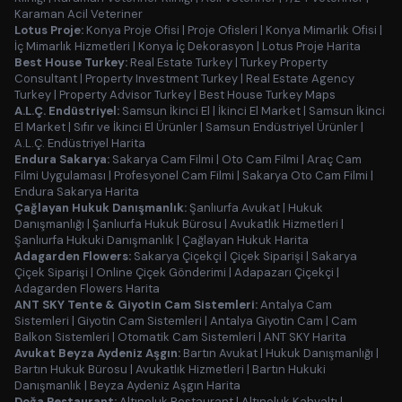
Karaman Acil Veteriner
Lotus Proje:
Konya Proje Ofisi
|
Proje Ofisleri
|
Konya Mimarlık Ofisi
|
İç Mimarlık Hizmetleri
|
Konya İç Dekorasyon
|
Lotus Proje Harita
Best House Turkey:
Real Estate Turkey
|
Turkey Property
Consultant
|
Property Investment Turkey
|
Real Estate Agency
Turkey
|
Property Advisor Turkey
|
Best House Turkey Maps
A.L.Ç. Endüstriyel:
Samsun İkinci El
|
İkinci El Market
|
Samsun İkinci
El Market
|
Sıfır ve İkinci El Ürünler
|
Samsun Endüstriyel Ürünler
|
A.L.Ç. Endüstriyel Harita
Endura Sakarya:
Sakarya Cam Filmi
|
Oto Cam Filmi
|
Araç Cam
Filmi Uygulaması
|
Profesyonel Cam Filmi
|
Sakarya Oto Cam Filmi
|
Endura Sakarya Harita
Çağlayan Hukuk Danışmanlık:
Şanlıurfa Avukat
|
Hukuk
Danışmanlığı
|
Şanlıurfa Hukuk Bürosu
|
Avukatlık Hizmetleri
|
Şanlıurfa Hukuki Danışmanlık
|
Çağlayan Hukuk Harita
Adagarden Flowers:
Sakarya Çiçekçi
|
Çiçek Siparişi
|
Sakarya
Çiçek Siparişi
|
Online Çiçek Gönderimi
|
Adapazarı Çiçekçi
|
Adagarden Flowers Harita
ANT SKY Tente & Giyotin Cam Sistemleri:
Antalya Cam
Sistemleri
|
Giyotin Cam Sistemleri
|
Antalya Giyotin Cam
|
Cam
Balkon Sistemleri
|
Otomatik Cam Sistemleri
|
ANT SKY Harita
Avukat Beyza Aydeniz Aşgın:
Bartın Avukat
|
Hukuk Danışmanlığı
|
Bartın Hukuk Bürosu
|
Avukatlık Hizmetleri
|
Bartın Hukuki
Danışmanlık
|
Beyza Aydeniz Aşgın Harita
Doğa Restaurant:
Altınoluk Restaurant
|
Altınoluk Kahvaltı
|