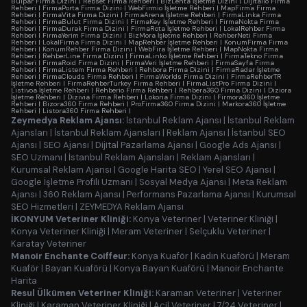
Bulpar Firma Dizini
|
Rebset Firma Rehberi
|
BizLenta İşletme Dizini
|
Dijitalio Firma
Rehberi
|
FirmaPorta Firma Dizini
|
WebFirmio İşletme Rehberi
|
MapFirma Firma
Rehberi
|
FirmaVita Firma Dizini
|
FirmaArena İşletme Rehberi
|
FirmaLinka Firma
Rehberi
|
FirmaBulut Firma Dizini
|
FirmaKey İşletme Rehberi
|
FirmaNokta Firma
Rehberi
|
FirmaDurak Firma Dizini
|
FirmaRota İşletme Rehberi
|
LokalRehber Firma
Rehberi
|
FirmaYerim Firma Dizini
|
BizMora İşletme Rehberi
|
RehberNeti Firma
Rehberi
|
LokalFirma Firma Dizini
|
MapRehber İşletme Rehberi
|
KonumFirma Firma
Rehberi
|
KonumRehber Firma Dizini
|
WebFira İşletme Rehberi
|
MapNokta Firma
Rehberi
|
RehberLine Firma Dizini
|
FirmaLinko İşletme Rehberi
|
FirmaTekno Firma
Rehberi
|
FirmaRoid Firma Dizini
|
FirmaVeri İşletme Rehberi
|
FirmaSayfa Firma
Rehberi
|
FirmaListem Firma Rehberi
|
Rehbora Firma Dizini
|
FirmaRadar İşletme
Rehberi
|
FirmaClouds Firma Rehberi
|
FirmaWorlds Firma Dizini
|
FirmaRehberTR
İşletme Rehberi
|
FirmaRehberTurkey Firma Rehberi
|
FirmaListPro Firma Dizini
|
Listivoa İşletme Rehberi
|
Rehberio Firma Rehberi
|
Rehbera360 Firma Dizini
|
Diziora
İşletme Rehberi
|
Dizivia Firma Rehberi
|
Lokoria Firma Dizini
|
Firmora360 İşletme
Rehberi
|
Bizora360 Firma Rehberi
|
ProFirma360 Firma Dizini
|
Markora360 İşletme
Rehberi
|
Listora360 Firma Rehberi
|
Zeymedya Reklam Ajansı:
İstanbul Reklam Ajansı
|
İstanbul Reklam
Ajansları
|
İstanbul Reklam Ajansları
|
Reklam Ajansı
|
İstanbul SEO
Ajansı
|
SEO Ajansı
|
Dijital Pazarlama Ajansı
|
Google Ads Ajansı
|
SEO Uzmanı
|
İstanbul Reklam Ajansları
|
Reklam Ajansları
|
Kurumsal Reklam Ajansı
|
Google Harita SEO
|
Yerel SEO Ajansı
|
Google İşletme Profili Uzmanı
|
Sosyal Medya Ajansı
|
Meta Reklam
Ajansı
|
360 Reklam Ajansı
|
Performans Pazarlama Ajansı
|
Kurumsal
SEO Hizmetleri
|
ZEYMEDYA Reklam Ajansı
İKONYUM Veteriner Kliniği:
Konya Veteriner
|
Veteriner Kliniği
|
Konya Veteriner Kliniği
|
Meram Veteriner
|
Selçuklu Veteriner
|
Karatay Veteriner
Manoir Enchante Coiffeur:
Konya Kuaför
|
Kadın Kuaförü
|
Meram
Kuaför
|
Bayan Kuaförü
|
Konya Bayan Kuaförü
|
Manoir Enchante
Harita
Resul Ülkümen Veteriner Kliniği:
Karaman Veteriner
|
Veteriner
Kliniği
|
Karaman Veteriner Kliniği
|
Acil Veteriner
|
7/24 Veteriner
|