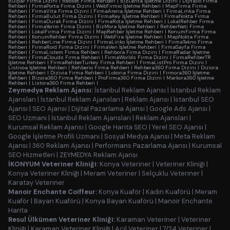
Bulpar Firma Dizini
|
Rebset Firma Rehberi
|
BizLenta İşletme Dizini
|
Dijitalio Firma
Rehberi
|
FirmaPorta Firma Dizini
|
WebFirmio İşletme Rehberi
|
MapFirma Firma
Rehberi
|
FirmaVita Firma Dizini
|
FirmaArena İşletme Rehberi
|
FirmaLinka Firma
Rehberi
|
FirmaBulut Firma Dizini
|
FirmaKey İşletme Rehberi
|
FirmaNokta Firma
Rehberi
|
FirmaDurak Firma Dizini
|
FirmaRota İşletme Rehberi
|
LokalRehber Firma
Rehberi
|
FirmaYerim Firma Dizini
|
BizMora İşletme Rehberi
|
RehberNeti Firma
Rehberi
|
LokalFirma Firma Dizini
|
MapRehber İşletme Rehberi
|
KonumFirma Firma
Rehberi
|
KonumRehber Firma Dizini
|
WebFira İşletme Rehberi
|
MapNokta Firma
Rehberi
|
RehberLine Firma Dizini
|
FirmaLinko İşletme Rehberi
|
FirmaTekno Firma
Rehberi
|
FirmaRoid Firma Dizini
|
FirmaVeri İşletme Rehberi
|
FirmaSayfa Firma
Rehberi
|
FirmaListem Firma Rehberi
|
Rehbora Firma Dizini
|
FirmaRadar İşletme
Rehberi
|
FirmaClouds Firma Rehberi
|
FirmaWorlds Firma Dizini
|
FirmaRehberTR
İşletme Rehberi
|
FirmaRehberTurkey Firma Rehberi
|
FirmaListPro Firma Dizini
|
Listivoa İşletme Rehberi
|
Rehberio Firma Rehberi
|
Rehbera360 Firma Dizini
|
Diziora
İşletme Rehberi
|
Dizivia Firma Rehberi
|
Lokoria Firma Dizini
|
Firmora360 İşletme
Rehberi
|
Bizora360 Firma Rehberi
|
ProFirma360 Firma Dizini
|
Markora360 İşletme
Rehberi
|
Listora360 Firma Rehberi
|
Zeymedya Reklam Ajansı:
İstanbul Reklam Ajansı
|
İstanbul Reklam
Ajansları
|
İstanbul Reklam Ajansları
|
Reklam Ajansı
|
İstanbul SEO
Ajansı
|
SEO Ajansı
|
Dijital Pazarlama Ajansı
|
Google Ads Ajansı
|
SEO Uzmanı
|
İstanbul Reklam Ajansları
|
Reklam Ajansları
|
Kurumsal Reklam Ajansı
|
Google Harita SEO
|
Yerel SEO Ajansı
|
Google İşletme Profili Uzmanı
|
Sosyal Medya Ajansı
|
Meta Reklam
Ajansı
|
360 Reklam Ajansı
|
Performans Pazarlama Ajansı
|
Kurumsal
SEO Hizmetleri
|
ZEYMEDYA Reklam Ajansı
İKONYUM Veteriner Kliniği:
Konya Veteriner
|
Veteriner Kliniği
|
Konya Veteriner Kliniği
|
Meram Veteriner
|
Selçuklu Veteriner
|
Karatay Veteriner
Manoir Enchante Coiffeur:
Konya Kuaför
|
Kadın Kuaförü
|
Meram
Kuaför
|
Bayan Kuaförü
|
Konya Bayan Kuaförü
|
Manoir Enchante
Harita
Resul Ülkümen Veteriner Kliniği:
Karaman Veteriner
|
Veteriner
Kliniği
|
Karaman Veteriner Kliniği
|
Acil Veteriner
|
7/24 Veteriner
|