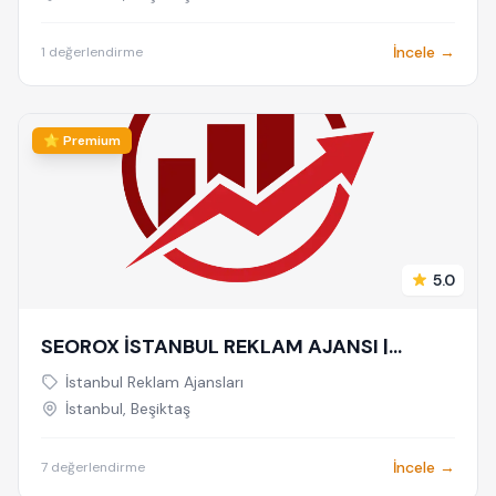
İncele →
1 değerlendirme
⭐ Premium
5.0
SEOROX İSTANBUL REKLAM AJANSI |
İSTANBUL REKLAM AJANSLARI, DİJİTAL
İstanbul Reklam Ajansları
PAZARLAMA AJANSI, SEO AJANSI &
İstanbul, Beşiktaş
SOSYAL MEDYA AJANSI
İncele →
7 değerlendirme