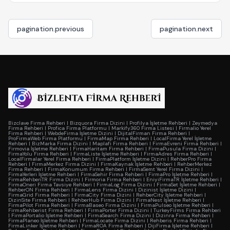
pagination.previous
pagination.next
Bizclave Firma Rehberi
|
Bizquora Firma Dizini
|
Profilya İşletme Rehberi
|
Zeymedya
Firma Rehberi
|
Profica Firma Platformu
|
Markify360 Firma Listesi
|
Firmalio Yerel
Firma Rehberi
|
WebdeFirma İşletme Dizini
|
DijitalFirman Firma Rehberi
|
ProFirmaWeb Firma Platformu
|
FirmaMap Firma Rehberi
|
LocalFirma Yerel İşletme
Rehberi
|
BizMarka Firma Dizini
|
Maplafi Firma Rehberi
|
FirmaEvreni Firma Rehberi
|
Firmovia İşletme Rehberi
|
FirmaHaritam Firma Rehberi
|
FirmaPusula Firma Dizini
|
FirmaYolu Firma Rehberi
|
FirmaListe İşletme Rehberi
|
FirmaAdres Firma Rehberi
|
LocalFirmalar Yerel Firma Rehberi
|
FirmaPlatform İşletme Dizini
|
RehberPro Firma
Rehberi
|
FirmaMerkez Firma Dizini
|
FirmaKaynak İşletme Rehberi
|
RehberMerkez
Firma Rehberi
|
FirmaKonumum Firma Rehberi
|
FirmaSemt Yerel Firma Dizini
|
FirmaYerleri İşletme Rehberi
|
FirmaSehir Firma Rehberi
|
FirmaPro İşletme Rehberi
|
FirmaRehberiTR Firma Dizini
|
Firmoria Firma Rehberi
|
EniyiFirmaTR İşletme Rehberi
|
FirmaOneri Firma Tavsiye Rehberi
|
FirmaLog Firma Dizini
|
FirmaSet İşletme Rehberi
|
RehberON Firma Rehberi
|
FirmaLens Firma Dizini
|
Dizinist İşletme Dizini
|
FirmaGrid Firma Rehberi
|
FirmaCity Firma Dizini
|
RehberCity İşletme Rehberi
|
DizinSite Firma Rehberi
|
RehberHub Firma Dizini
|
FirmaNest İşletme Rehberi
|
FirmaPilot Firma Rehberi
|
FirmaBaseo Firma Dizini
|
FirmaPulseo İşletme Rehberi
|
FirmaRehberist Firma Rehberi
|
FirmaPorter Firma Dizini
|
TurkeyFirms Firma Rehberi
|
FirmaPortalio İşletme Rehberi
|
FirmaSearch Firma Dizini
|
Dizinra Firma Rehberi
|
FirmaPlaneo İşletme Rehberi
|
FirmaLocate Firma Dizini
|
Rehberis Firma Rehberi
|
FirmaLinker İşletme Rehberi
|
FirmaROA Firma Rehberi
|
DijiFirma İşletme Rehberi
|