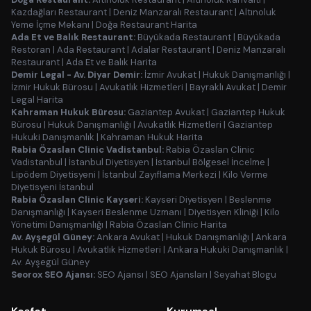
Kazdağları Restaurant
|
Deniz Manzaralı Restaurant
|
Altınoluk
Yeme İçme Mekanı
|
Doğa Restaurant Harita
Ada Et ve Balık Restaurant:
Büyükada Restaurant
|
Büyükada
Restoran
|
Ada Restaurant
|
Adalar Restaurant
|
Deniz Manzaralı
Restaurant
|
Ada Et ve Balık Harita
Demir Legal - Av. Diyar Demir:
İzmir Avukat
|
Hukuk Danışmanlığı
|
İzmir Hukuk Bürosu
|
Avukatlık Hizmetleri
|
Bayraklı Avukat
|
Demir
Legal Harita
Kahraman Hukuk Bürosu:
Gaziantep Avukat
|
Gaziantep Hukuk
Bürosu
|
Hukuk Danışmanlığı
|
Avukatlık Hizmetleri
|
Gaziantep
Hukuki Danışmanlık
|
Kahraman Hukuk Harita
Rabia Özaslan Clinic Vadistanbul:
Rabia Özaslan Clinic
Vadistanbul
|
İstanbul Diyetisyen
|
İstanbul Bölgesel İncelme
|
Lipödem Diyetisyeni
|
İstanbul Zayıflama Merkezi
|
Kilo Verme
Diyetisyeni İstanbul
Rabia Özaslan Clinic Kayseri:
Kayseri Diyetisyen
|
Beslenme
Danışmanlığı
|
Kayseri Beslenme Uzmanı
|
Diyetisyen Kliniği
|
Kilo
Yönetimi Danışmanlığı
|
Rabia Özaslan Clinic Harita
Av. Ayşegül Güney:
Ankara Avukat
|
Hukuk Danışmanlığı
|
Ankara
Hukuk Bürosu
|
Avukatlık Hizmetleri
|
Ankara Hukuki Danışmanlık
|
Av. Ayşegül Güney
Seorox SEO Ajansı:
SEO Ajansı
|
SEO Ajansları
|
Seyahat Blogu