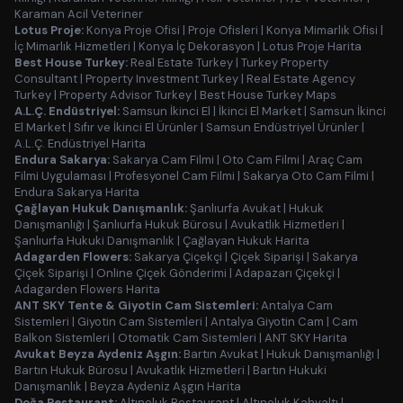
Karaman Acil Veteriner
Lotus Proje:
Konya Proje Ofisi
|
Proje Ofisleri
|
Konya Mimarlık Ofisi
|
İç Mimarlık Hizmetleri
|
Konya İç Dekorasyon
|
Lotus Proje Harita
Best House Turkey:
Real Estate Turkey
|
Turkey Property
Consultant
|
Property Investment Turkey
|
Real Estate Agency
Turkey
|
Property Advisor Turkey
|
Best House Turkey Maps
A.L.Ç. Endüstriyel:
Samsun İkinci El
|
İkinci El Market
|
Samsun İkinci
El Market
|
Sıfır ve İkinci El Ürünler
|
Samsun Endüstriyel Ürünler
|
A.L.Ç. Endüstriyel Harita
Endura Sakarya:
Sakarya Cam Filmi
|
Oto Cam Filmi
|
Araç Cam
Filmi Uygulaması
|
Profesyonel Cam Filmi
|
Sakarya Oto Cam Filmi
|
Endura Sakarya Harita
Çağlayan Hukuk Danışmanlık:
Şanlıurfa Avukat
|
Hukuk
Danışmanlığı
|
Şanlıurfa Hukuk Bürosu
|
Avukatlık Hizmetleri
|
Şanlıurfa Hukuki Danışmanlık
|
Çağlayan Hukuk Harita
Adagarden Flowers:
Sakarya Çiçekçi
|
Çiçek Siparişi
|
Sakarya
Çiçek Siparişi
|
Online Çiçek Gönderimi
|
Adapazarı Çiçekçi
|
Adagarden Flowers Harita
ANT SKY Tente & Giyotin Cam Sistemleri:
Antalya Cam
Sistemleri
|
Giyotin Cam Sistemleri
|
Antalya Giyotin Cam
|
Cam
Balkon Sistemleri
|
Otomatik Cam Sistemleri
|
ANT SKY Harita
Avukat Beyza Aydeniz Aşgın:
Bartın Avukat
|
Hukuk Danışmanlığı
|
Bartın Hukuk Bürosu
|
Avukatlık Hizmetleri
|
Bartın Hukuki
Danışmanlık
|
Beyza Aydeniz Aşgın Harita
Doğa Restaurant:
Altınoluk Restaurant
|
Altınoluk Kahvaltı
|