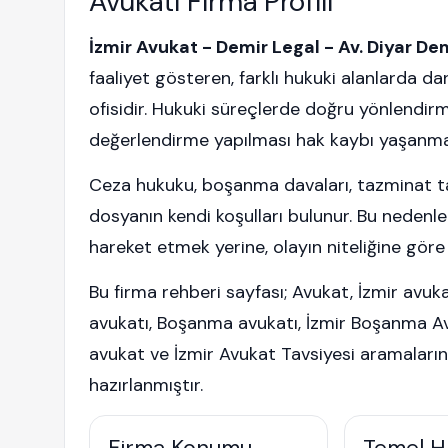
Avukatı Firma Profili
İzmir Avukat - Demir Legal - Av. Diyar De
faaliyet gösteren, farklı hukuki alanlarda d
ofisidir. Hukuki süreçlerde doğru yönlendirm
değerlendirme yapılması hak kaybı yaşanma
Ceza hukuku, boşanma davaları, tazminat tal
dosyanın kendi koşulları bulunur. Bu nedenle 
hareket etmek yerine, olayın niteliğine gör
Bu firma rehberi sayfası; Avukat, İzmir avuk
avukatı, Boşanma avukatı, İzmir Boşanma Avu
avukat ve İzmir Avukat Tavsiyesi aramaların
hazırlanmıştır.
Firma Konumu
Temel H