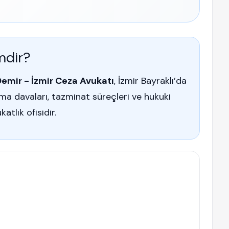
mdir?
Demir - İzmir Ceza Avukatı
, İzmir Bayraklı’da
ma davaları, tazminat süreçleri ve hukuki
tlık ofisidir.