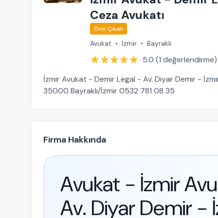
Ceza Avukatı
Öne Çıkan
Avukat
•
İzmir
•
Bayraklı
5.0 (1 değerlendirme)
İzmir Avukat - Demir Legal - Av. Diyar Demir - İ
35000 Bayraklı/İzmir 0532 781 08 35
Firma Hakkında
Avukat - İzmir Avu
Av. Diyar Demir - 