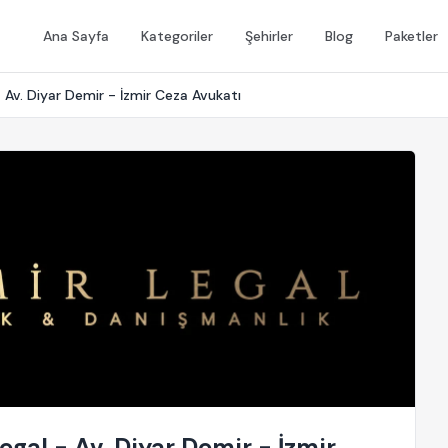
Ana Sayfa
Kategoriler
Şehirler
Blog
Paketler
 Av. Diyar Demir - İzmir Ceza Avukatı
egal - Av. Diyar Demir - İzmir