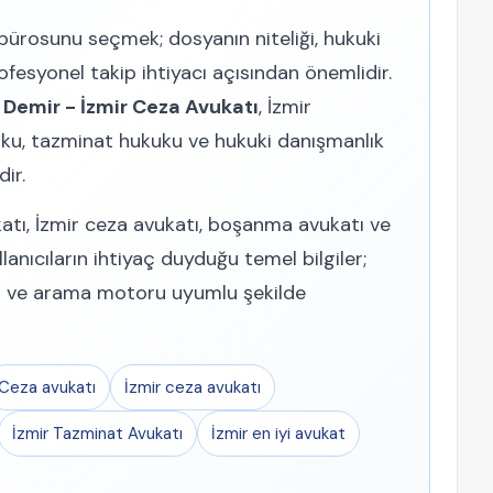
 bürosunu seçmek; dosyanın niteliği, hukuki
fesyonel takip ihtiyacı açısından önemlidir.
r Demir - İzmir Ceza Avukatı
, İzmir
ku, tazminat hukuku ve hukuki danışmanlık
ir.
katı, İzmir ceza avukatı, boşanma avukatı ve
anıcıların ihtiyaç duyduğu temel bilgiler;
ün ve arama motoru uyumlu şekilde
Ceza avukatı
İzmir ceza avukatı
İzmir Tazminat Avukatı
İzmir en iyi avukat