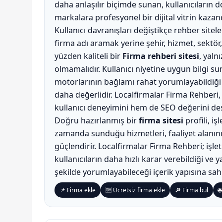
daha anlaşılır biçimde sunan, kullanıcıların 
markalara profesyonel bir dijital vitrin kazan
Kullanıcı davranışları değiştikçe rehber siteler
firma adı aramak yerine şehir, hizmet, sektör
yüzden kaliteli bir
Firma rehberi sitesi
, yaln
olmamalıdır. Kullanıcı niyetine uygun bilgi s
motorlarının bağlamı rahat yorumlayabildiği r
daha değerlidir. Localfirmalar Firma Rehberi,
kullanıcı deneyimini hem de SEO değerini des
Doğru hazırlanmış bir
firma sitesi
profili, i
zamanda sunduğu hizmetleri, faaliyet alanını, d
güçlendirir. Localfirmalar Firma Rehberi; işl
kullanıcıların daha hızlı karar verebildiği ve
şekilde yorumlayabileceği içerik yapısına sa
📌 Firma ekle
🆓 Ücretsiz firma ekle
🔎 Firma bul
