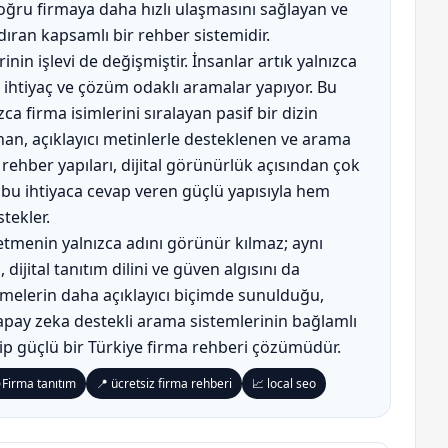
doğru firmaya daha hızlı ulaşmasını sağlayan ve
dıran kapsamlı bir rehber sistemidir.
inin işlevi de değişmiştir. İnsanlar artık yalnızca
, ihtiyaç ve çözüm odaklı aramalar yapıyor. Bu
ızca firma isimlerini sıralayan pasif bir dizin
unan, açıklayıcı metinlerle desteklenen ve arama
ehber yapıları, dijital görünürlük açısından çok
 bu ihtiyaca cevap veren güçlü yapısıyla hem
tekler.
şletmenin yalnızca adını görünür kılmaz; aynı
ijital tanıtım dilini ve güven algısını da
etmelerin daha açıklayıcı biçimde sunulduğu,
 yapay zeka destekli arama sistemlerinin bağlamlı
hip güçlü bir Türkiye firma rehberi çözümüdür.
 Firma tanıtım
📍 ücretsiz firma rehberi
📈 local seo