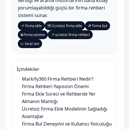
verdiği ve arama motorlarının daha kolay
yorumlayabildiği güçlü bir firma rehberi
sistemi sunar.
📌 Firma ekle
🆓 Ücretsiz firma ekle
🔎 Firma bul
🌐 Firma tanıtım
📍 ücretsiz firma rehberi
📈 local seo
İçindekiler
Markify360 Firma Rehberi Nedir?
Firma Rehberi Yapısının Önemi
Firma Ekle Süreci ve Rehberde Yer
Almanın Mantığı
Ücretsiz Firma Ekle Modelinin Sağladığı
Avantajlar
Firma Bul Deneyimi ve Kullanıcı Yolculuğu