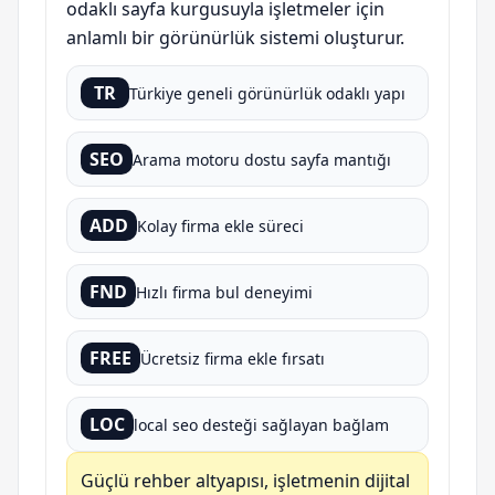
odaklı sayfa kurgusuyla işletmeler için
anlamlı bir görünürlük sistemi oluşturur.
TR
Türkiye geneli görünürlük odaklı yapı
SEO
Arama motoru dostu sayfa mantığı
ADD
Kolay firma ekle süreci
FND
Hızlı firma bul deneyimi
FREE
Ücretsiz firma ekle fırsatı
LOC
local seo desteği sağlayan bağlam
Güçlü rehber altyapısı, işletmenin dijital