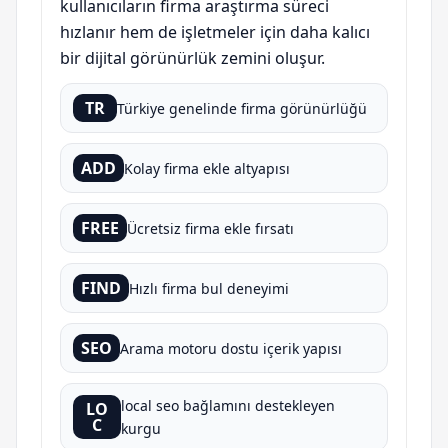
kullanıcıların firma araştırma süreci
hızlanır hem de işletmeler için daha kalıcı
bir dijital görünürlük zemini oluşur.
TR
Türkiye genelinde firma görünürlüğü
ADD
Kolay firma ekle altyapısı
FREE
Ücretsiz firma ekle fırsatı
FIND
Hızlı firma bul deneyimi
SEO
Arama motoru dostu içerik yapısı
local seo bağlamını destekleyen
LO
C
kurgu