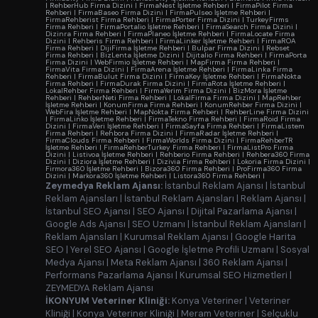
|
RehberHub Firma Dizini
|
FirmaNest İşletme Rehberi
|
FirmaPilot Firma
Rehberi
|
FirmaBaseo Firma Dizini
|
FirmaPulseo İşletme Rehberi
|
FirmaRehberist Firma Rehberi
|
FirmaPorter Firma Dizini
|
TurkeyFirms
Firma Rehberi
|
FirmaPortalio İşletme Rehberi
|
FirmaSearch Firma Dizini
|
Dizinra Firma Rehberi
|
FirmaPlaneo İşletme Rehberi
|
FirmaLocate Firma
Dizini
|
Rehberis Firma Rehberi
|
FirmaLinker İşletme Rehberi
|
FirmaROA
Firma Rehberi
|
DijiFirma İşletme Rehberi
|
Bulpar Firma Dizini
|
Rebset
Firma Rehberi
|
BizLenta İşletme Dizini
|
Dijitalio Firma Rehberi
|
FirmaPorta
Firma Dizini
|
WebFirmio İşletme Rehberi
|
MapFirma Firma Rehberi
|
FirmaVita Firma Dizini
|
FirmaArena İşletme Rehberi
|
FirmaLinka Firma
Rehberi
|
FirmaBulut Firma Dizini
|
FirmaKey İşletme Rehberi
|
FirmaNokta
Firma Rehberi
|
FirmaDurak Firma Dizini
|
FirmaRota İşletme Rehberi
|
LokalRehber Firma Rehberi
|
FirmaYerim Firma Dizini
|
BizMora İşletme
Rehberi
|
RehberNeti Firma Rehberi
|
LokalFirma Firma Dizini
|
MapRehber
İşletme Rehberi
|
KonumFirma Firma Rehberi
|
KonumRehber Firma Dizini
|
WebFira İşletme Rehberi
|
MapNokta Firma Rehberi
|
RehberLine Firma Dizini
|
FirmaLinko İşletme Rehberi
|
FirmaTekno Firma Rehberi
|
FirmaRoid Firma
Dizini
|
FirmaVeri İşletme Rehberi
|
FirmaSayfa Firma Rehberi
|
FirmaListem
Firma Rehberi
|
Rehbora Firma Dizini
|
FirmaRadar İşletme Rehberi
|
FirmaClouds Firma Rehberi
|
FirmaWorlds Firma Dizini
|
FirmaRehberTR
İşletme Rehberi
|
FirmaRehberTurkey Firma Rehberi
|
FirmaListPro Firma
Dizini
|
Listivoa İşletme Rehberi
|
Rehberio Firma Rehberi
|
Rehbera360 Firma
Dizini
|
Diziora İşletme Rehberi
|
Dizivia Firma Rehberi
|
Lokoria Firma Dizini
|
Firmora360 İşletme Rehberi
|
Bizora360 Firma Rehberi
|
ProFirma360 Firma
Dizini
|
Markora360 İşletme Rehberi
|
Listora360 Firma Rehberi
|
Zeymedya Reklam Ajansı:
İstanbul Reklam Ajansı
|
İstanbul
Reklam Ajansları
|
İstanbul Reklam Ajansları
|
Reklam Ajansı
|
İstanbul SEO Ajansı
|
SEO Ajansı
|
Dijital Pazarlama Ajansı
|
Google Ads Ajansı
|
SEO Uzmanı
|
İstanbul Reklam Ajansları
|
Reklam Ajansları
|
Kurumsal Reklam Ajansı
|
Google Harita
SEO
|
Yerel SEO Ajansı
|
Google İşletme Profili Uzmanı
|
Sosyal
Medya Ajansı
|
Meta Reklam Ajansı
|
360 Reklam Ajansı
|
Performans Pazarlama Ajansı
|
Kurumsal SEO Hizmetleri
|
ZEYMEDYA Reklam Ajansı
İKONYUM Veteriner Kliniği:
Konya Veteriner
|
Veteriner
Kliniği
|
Konya Veteriner Kliniği
|
Meram Veteriner
|
Selçuklu