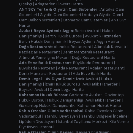
Çiçekçi
|
Adagarden Flowers Harita
ANT SKY Tente & Giyotin Cam Sistemleri:
Antalya Cam
Sistemleri
|
Giyotin Cam Sistemleri
|
Antalya Giyotin Cam
|
Cam Balkon Sistemleri
|
Otomatik Cam Sistemleri
|
ANT SKY
Harita
Avukat Beyza Aydeniz Aşgın:
Bartın Avukat
|
Hukuk
Danışmanlığı
|
Bartın Hukuk Bürosu
|
Avukatlık Hizmetleri
|
Bartın Hukuki Danışmanlık
|
Beyza Aydeniz Aşgın Harita
Doğa Restaurant:
Altınoluk Restaurant
|
Altınoluk Kahvaltı
|
Kazdağları Restaurant
|
Deniz Manzaralı Restaurant
|
Altınoluk Yeme İçme Mekanı
|
Doğa Restaurant Harita
Ada Et ve Balık Restaurant:
Büyükada Restaurant
|
Büyükada Restoran
|
Ada Restaurant
|
Adalar Restaurant
|
Deniz Manzaralı Restaurant
|
Ada Et ve Balık Harita
Demir Legal - Av. Diyar Demir:
İzmir Avukat
|
Hukuk
Danışmanlığı
|
İzmir Hukuk Bürosu
|
Avukatlık Hizmetleri
|
Bayraklı Avukat
|
Demir Legal Harita
Kahraman Hukuk Bürosu:
Gaziantep Avukat
|
Gaziantep
Hukuk Bürosu
|
Hukuk Danışmanlığı
|
Avukatlık Hizmetleri
|
Gaziantep Hukuki Danışmanlık
|
Kahraman Hukuk Harita
Rabia Özaslan Clinic Vadistanbul:
Rabia Özaslan Clinic
Vadistanbul
|
İstanbul Diyetisyen
|
İstanbul Bölgesel İncelme
|
Lipödem Diyetisyeni
|
İstanbul Zayıflama Merkezi
|
Kilo Verme
Diyetisyeni İstanbul
Rabia Özaslan Clinic Kayseri:
Kayseri Diyetisyen
|