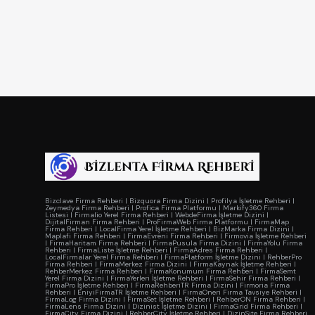
Bizclave Firma Rehberi
|
Bizquora Firma Dizini
|
Profilya İşletme Rehberi
|
Zeymedya Firma Rehberi
|
Profica Firma Platformu
|
Markify360 Firma
Listesi
|
Firmalio Yerel Firma Rehberi
|
WebdeFirma İşletme Dizini
|
DijitalFirman Firma Rehberi
|
ProFirmaWeb Firma Platformu
|
FirmaMap
Firma Rehberi
|
LocalFirma Yerel İşletme Rehberi
|
BizMarka Firma Dizini
|
Maplafi Firma Rehberi
|
FirmaEvreni Firma Rehberi
|
Firmovia İşletme Rehberi
|
FirmaHaritam Firma Rehberi
|
FirmaPusula Firma Dizini
|
FirmaYolu Firma
Rehberi
|
FirmaListe İşletme Rehberi
|
FirmaAdres Firma Rehberi
|
LocalFirmalar Yerel Firma Rehberi
|
FirmaPlatform İşletme Dizini
|
RehberPro
Firma Rehberi
|
FirmaMerkez Firma Dizini
|
FirmaKaynak İşletme Rehberi
|
RehberMerkez Firma Rehberi
|
FirmaKonumum Firma Rehberi
|
FirmaSemt
Yerel Firma Dizini
|
FirmaYerleri İşletme Rehberi
|
FirmaSehir Firma Rehberi
|
FirmaPro İşletme Rehberi
|
FirmaRehberiTR Firma Dizini
|
Firmoria Firma
Rehberi
|
EniyiFirmaTR İşletme Rehberi
|
FirmaOneri Firma Tavsiye Rehberi
|
FirmaLog Firma Dizini
|
FirmaSet İşletme Rehberi
|
RehberON Firma Rehberi
|
FirmaLens Firma Dizini
|
Dizinist İşletme Dizini
|
FirmaGrid Firma Rehberi
|
FirmaCity Firma Dizini
|
RehberCity İşletme Rehberi
|
DizinSite Firma Rehberi