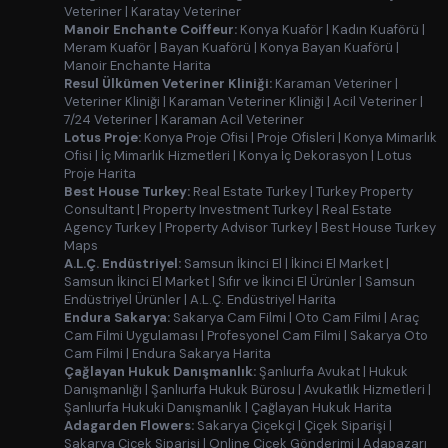
Veteriner
|
Karatay Veteriner
Manoir Enchante Coiffeur:
Konya Kuaför
|
Kadın Kuaförü
|
Meram Kuaför
|
Bayan Kuaförü
|
Konya Bayan Kuaförü
|
Manoir Enchante Harita
Resul Ülkümen Veteriner Kliniği:
Karaman Veteriner
|
Veteriner Kliniği
|
Karaman Veteriner Kliniği
|
Acil Veteriner
|
7/24 Veteriner
|
Karaman Acil Veteriner
Lotus Proje:
Konya Proje Ofisi
|
Proje Ofisleri
|
Konya Mimarlık
Ofisi
|
İç Mimarlık Hizmetleri
|
Konya İç Dekorasyon
|
Lotus
Proje Harita
Best House Turkey:
Real Estate Turkey
|
Turkey Property
Consultant
|
Property Investment Turkey
|
Real Estate
Agency Turkey
|
Property Advisor Turkey
|
Best House Turkey
Maps
A.L.Ç. Endüstriyel:
Samsun İkinci El
|
İkinci El Market
|
Samsun İkinci El Market
|
Sıfır ve İkinci El Ürünler
|
Samsun
Endüstriyel Ürünler
|
A.L.Ç. Endüstriyel Harita
Endura Sakarya:
Sakarya Cam Filmi
|
Oto Cam Filmi
|
Araç
Cam Filmi Uygulaması
|
Profesyonel Cam Filmi
|
Sakarya Oto
Cam Filmi
|
Endura Sakarya Harita
Çağlayan Hukuk Danışmanlık:
Şanlıurfa Avukat
|
Hukuk
Danışmanlığı
|
Şanlıurfa Hukuk Bürosu
|
Avukatlık Hizmetleri
|
Şanlıurfa Hukuki Danışmanlık
|
Çağlayan Hukuk Harita
Adagarden Flowers:
Sakarya Çiçekçi
|
Çiçek Siparişi
|
Sakarya Çiçek Siparişi
|
Online Çiçek Gönderimi
|
Adapazarı