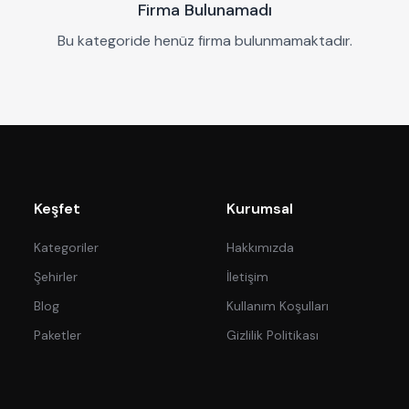
Firma Bulunamadı
Bu kategoride henüz firma bulunmamaktadır.
Keşfet
Kurumsal
Kategoriler
Hakkımızda
Şehirler
İletişim
Blog
Kullanım Koşulları
Paketler
Gizlilik Politikası