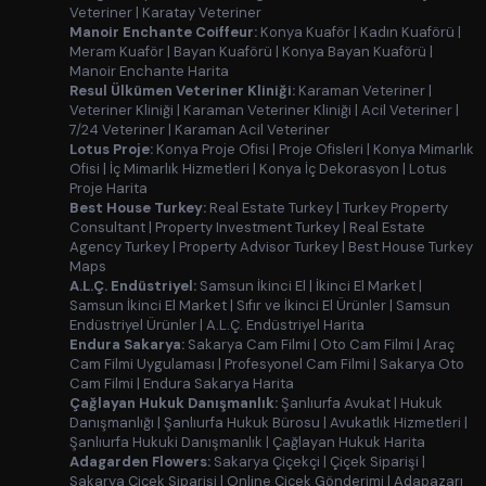
Veteriner
|
Karatay Veteriner
Manoir Enchante Coiffeur:
Konya Kuaför
|
Kadın Kuaförü
|
Meram Kuaför
|
Bayan Kuaförü
|
Konya Bayan Kuaförü
|
Manoir Enchante Harita
Resul Ülkümen Veteriner Kliniği:
Karaman Veteriner
|
Veteriner Kliniği
|
Karaman Veteriner Kliniği
|
Acil Veteriner
|
7/24 Veteriner
|
Karaman Acil Veteriner
Lotus Proje:
Konya Proje Ofisi
|
Proje Ofisleri
|
Konya Mimarlık
Ofisi
|
İç Mimarlık Hizmetleri
|
Konya İç Dekorasyon
|
Lotus
Proje Harita
Best House Turkey:
Real Estate Turkey
|
Turkey Property
Consultant
|
Property Investment Turkey
|
Real Estate
Agency Turkey
|
Property Advisor Turkey
|
Best House Turkey
Maps
A.L.Ç. Endüstriyel:
Samsun İkinci El
|
İkinci El Market
|
Samsun İkinci El Market
|
Sıfır ve İkinci El Ürünler
|
Samsun
Endüstriyel Ürünler
|
A.L.Ç. Endüstriyel Harita
Endura Sakarya:
Sakarya Cam Filmi
|
Oto Cam Filmi
|
Araç
Cam Filmi Uygulaması
|
Profesyonel Cam Filmi
|
Sakarya Oto
Cam Filmi
|
Endura Sakarya Harita
Çağlayan Hukuk Danışmanlık:
Şanlıurfa Avukat
|
Hukuk
Danışmanlığı
|
Şanlıurfa Hukuk Bürosu
|
Avukatlık Hizmetleri
|
Şanlıurfa Hukuki Danışmanlık
|
Çağlayan Hukuk Harita
Adagarden Flowers:
Sakarya Çiçekçi
|
Çiçek Siparişi
|
Sakarya Çiçek Siparişi
|
Online Çiçek Gönderimi
|
Adapazarı