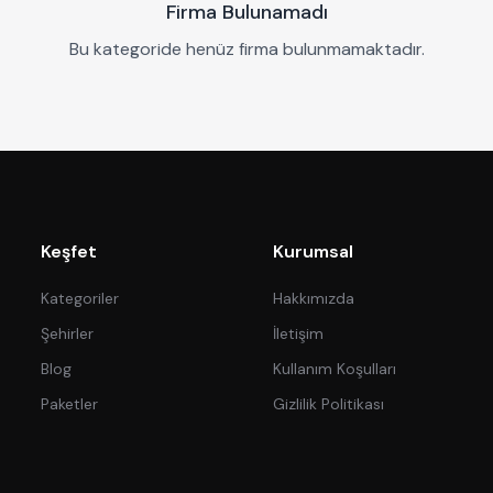
Firma Bulunamadı
Bu kategoride henüz firma bulunmamaktadır.
Keşfet
Kurumsal
Kategoriler
Hakkımızda
Şehirler
İletişim
Blog
Kullanım Koşulları
Paketler
Gizlilik Politikası