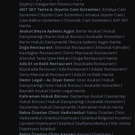
Çiçekçi
|
Adagarden Flowers Harita
ANT SKY Tente & Giyotin Cam Sistemleri:
Antalya Cam
Sistemleri
|
Giyotin Cam Sistemleri
|
Antalya Giyotin Cam
|
Cam Balkon Sistemleri
|
Otomatik Cam Sistemleri
|
ANT SKY
Harita
Avukat Beyza Aydeniz Aşgın:
Bartın Avukat
|
Hukuk
Danışmanlığı
|
Bartın Hukuk Bürosu
|
Avukatlık Hizmetleri
|
Bartın Hukuki Danışmanlık
|
Beyza Aydeniz Aşgın Harita
Doğa Restaurant:
Altınoluk Restaurant
|
Altınoluk Kahvaltı
|
Kazdağları Restaurant
|
Deniz Manzaralı Restaurant
|
Altınoluk Yeme İçme Mekanı
|
Doğa Restaurant Harita
Ada Et ve Balık Restaurant:
Büyükada Restaurant
|
Büyükada Restoran
|
Ada Restaurant
|
Adalar Restaurant
|
Deniz Manzaralı Restaurant
|
Ada Et ve Balık Harita
Demir Legal - Av. Diyar Demir:
İzmir Avukat
|
Hukuk
Danışmanlığı
|
İzmir Hukuk Bürosu
|
Avukatlık Hizmetleri
|
Bayraklı Avukat
|
Demir Legal Harita
Kahraman Hukuk Bürosu:
Gaziantep Avukat
|
Gaziantep
Hukuk Bürosu
|
Hukuk Danışmanlığı
|
Avukatlık Hizmetleri
|
Gaziantep Hukuki Danışmanlık
|
Kahraman Hukuk Harita
Rabia Özaslan Clinic Vadistanbul:
Rabia Özaslan Clinic
Vadistanbul
|
İstanbul Diyetisyen
|
İstanbul Bölgesel İncelme
|
Lipödem Diyetisyeni
|
İstanbul Zayıflama Merkezi
|
Kilo Verme
Diyetisyeni İstanbul
Rabia Özaslan Clinic Kayseri:
Kayseri Diyetisyen
|