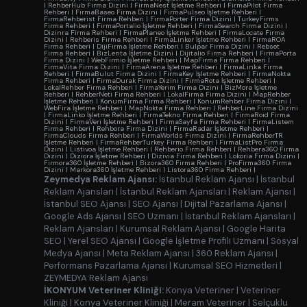
|
RehberHub Firma Dizini
|
FirmaNest İşletme Rehberi
|
FirmaPilot Firma
Rehberi
|
FirmaBaseo Firma Dizini
|
FirmaPulseo İşletme Rehberi
|
FirmaRehberist Firma Rehberi
|
FirmaPorter Firma Dizini
|
TurkeyFirms
Firma Rehberi
|
FirmaPortalio İşletme Rehberi
|
FirmaSearch Firma Dizini
|
Dizinra Firma Rehberi
|
FirmaPlaneo İşletme Rehberi
|
FirmaLocate Firma
Dizini
|
Rehberis Firma Rehberi
|
FirmaLinker İşletme Rehberi
|
FirmaROA
Firma Rehberi
|
DijiFirma İşletme Rehberi
|
Bulpar Firma Dizini
|
Rebset
Firma Rehberi
|
BizLenta İşletme Dizini
|
Dijitalio Firma Rehberi
|
FirmaPorta
Firma Dizini
|
WebFirmio İşletme Rehberi
|
MapFirma Firma Rehberi
|
FirmaVita Firma Dizini
|
FirmaArena İşletme Rehberi
|
FirmaLinka Firma
Rehberi
|
FirmaBulut Firma Dizini
|
FirmaKey İşletme Rehberi
|
FirmaNokta
Firma Rehberi
|
FirmaDurak Firma Dizini
|
FirmaRota İşletme Rehberi
|
LokalRehber Firma Rehberi
|
FirmaYerim Firma Dizini
|
BizMora İşletme
Rehberi
|
RehberNeti Firma Rehberi
|
LokalFirma Firma Dizini
|
MapRehber
İşletme Rehberi
|
KonumFirma Firma Rehberi
|
KonumRehber Firma Dizini
|
WebFira İşletme Rehberi
|
MapNokta Firma Rehberi
|
RehberLine Firma Dizini
|
FirmaLinko İşletme Rehberi
|
FirmaTekno Firma Rehberi
|
FirmaRoid Firma
Dizini
|
FirmaVeri İşletme Rehberi
|
FirmaSayfa Firma Rehberi
|
FirmaListem
Firma Rehberi
|
Rehbora Firma Dizini
|
FirmaRadar İşletme Rehberi
|
FirmaClouds Firma Rehberi
|
FirmaWorlds Firma Dizini
|
FirmaRehberTR
İşletme Rehberi
|
FirmaRehberTurkey Firma Rehberi
|
FirmaListPro Firma
Dizini
|
Listivoa İşletme Rehberi
|
Rehberio Firma Rehberi
|
Rehbera360 Firma
Dizini
|
Diziora İşletme Rehberi
|
Dizivia Firma Rehberi
|
Lokoria Firma Dizini
|
Firmora360 İşletme Rehberi
|
Bizora360 Firma Rehberi
|
ProFirma360 Firma
Dizini
|
Markora360 İşletme Rehberi
|
Listora360 Firma Rehberi
|
Zeymedya Reklam Ajansı:
İstanbul Reklam Ajansı
|
İstanbul
Reklam Ajansları
|
İstanbul Reklam Ajansları
|
Reklam Ajansı
|
İstanbul SEO Ajansı
|
SEO Ajansı
|
Dijital Pazarlama Ajansı
|
Google Ads Ajansı
|
SEO Uzmanı
|
İstanbul Reklam Ajansları
|
Reklam Ajansları
|
Kurumsal Reklam Ajansı
|
Google Harita
SEO
|
Yerel SEO Ajansı
|
Google İşletme Profili Uzmanı
|
Sosyal
Medya Ajansı
|
Meta Reklam Ajansı
|
360 Reklam Ajansı
|
Performans Pazarlama Ajansı
|
Kurumsal SEO Hizmetleri
|
ZEYMEDYA Reklam Ajansı
İKONYUM Veteriner Kliniği:
Konya Veteriner
|
Veteriner
Kliniği
|
Konya Veteriner Kliniği
|
Meram Veteriner
|
Selçuklu