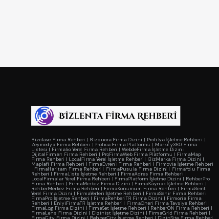
Bizclave Firma Rehberi
|
Bizquora Firma Dizini
|
Profilya İşletme Rehberi
|
Zeymedya Firma Rehberi
|
Profica Firma Platformu
|
Markify360 Firma
Listesi
|
Firmalio Yerel Firma Rehberi
|
WebdeFirma İşletme Dizini
|
DijitalFirman Firma Rehberi
|
ProFirmaWeb Firma Platformu
|
FirmaMap
Firma Rehberi
|
LocalFirma Yerel İşletme Rehberi
|
BizMarka Firma Dizini
|
Maplafi Firma Rehberi
|
FirmaEvreni Firma Rehberi
|
Firmovia İşletme Rehberi
|
FirmaHaritam Firma Rehberi
|
FirmaPusula Firma Dizini
|
FirmaYolu Firma
Rehberi
|
FirmaListe İşletme Rehberi
|
FirmaAdres Firma Rehberi
|
LocalFirmalar Yerel Firma Rehberi
|
FirmaPlatform İşletme Dizini
|
RehberPro
Firma Rehberi
|
FirmaMerkez Firma Dizini
|
FirmaKaynak İşletme Rehberi
|
RehberMerkez Firma Rehberi
|
FirmaKonumum Firma Rehberi
|
FirmaSemt
Yerel Firma Dizini
|
FirmaYerleri İşletme Rehberi
|
FirmaSehir Firma Rehberi
|
FirmaPro İşletme Rehberi
|
FirmaRehberiTR Firma Dizini
|
Firmoria Firma
Rehberi
|
EniyiFirmaTR İşletme Rehberi
|
FirmaOneri Firma Tavsiye Rehberi
|
FirmaLog Firma Dizini
|
FirmaSet İşletme Rehberi
|
RehberON Firma Rehberi
|
FirmaLens Firma Dizini
|
Dizinist İşletme Dizini
|
FirmaGrid Firma Rehberi
|
FirmaCity Firma Dizini
|
RehberCity İşletme Rehberi
|
DizinSite Firma Rehberi