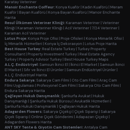
Karatay Veteriner
Manoir Enchante Coiffeur:
Konya Kuaför
|
Kadın Kuaförü
|
Meram
Kuaför
|
Bayan Kuaförü
|
Konya Bayan Kuaförü
|
Manoir Enchante
Harita
Resul Ülkümen Veteriner Kliniği:
Karaman Veteriner
|
Veteriner
Kliniği
|
Karaman Veteriner Kliniği
|
Acil Veteriner
|
7/24 Veteriner
|
Karaman Acil Veteriner
Lotus Proje:
Konya Proje Ofisi
|
Proje Ofisleri
|
Konya Mimarlık Ofisi
|
İç Mimarlık Hizmetleri
|
Konya İç Dekorasyon
|
Lotus Proje Harita
Best House Turkey:
Real Estate Turkey
|
Turkey Property
Consultant
|
Property Investment Turkey
|
Real Estate Agency
Turkey
|
Property Advisor Turkey
|
Best House Turkey Maps
A.L.Ç. Endüstriyel:
Samsun İkinci El
|
İkinci El Market
|
Samsun İkinci
El Market
|
Sıfır ve İkinci El Ürünler
|
Samsun Endüstriyel Ürünler
|
A.L.Ç. Endüstriyel Harita
Endura Sakarya:
Sakarya Cam Filmi
|
Oto Cam Filmi
|
Araç Cam
Filmi Uygulaması
|
Profesyonel Cam Filmi
|
Sakarya Oto Cam Filmi
|
Endura Sakarya Harita
Çağlayan Hukuk Danışmanlık:
Şanlıurfa Avukat
|
Hukuk
Danışmanlığı
|
Şanlıurfa Hukuk Bürosu
|
Avukatlık Hizmetleri
|
Şanlıurfa Hukuki Danışmanlık
|
Çağlayan Hukuk Harita
Adagarden Flowers:
Sakarya Çiçekçi
|
Çiçek Siparişi
|
Sakarya
Çiçek Siparişi
|
Online Çiçek Gönderimi
|
Adapazarı Çiçekçi
|
Adagarden Flowers Harita
ANT SKY Tente & Giyotin Cam Sistemleri:
Antalya Cam