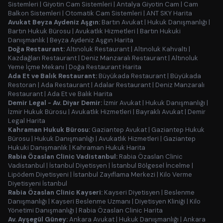
Sistemleri
|
Giyotin Cam Sistemleri
|
Antalya Giyotin Cam
|
Cam
Balkon Sistemleri
|
Otomatik Cam Sistemleri
|
ANT SKY Harita
Avukat Beyza Aydeniz Aşgın:
Bartın Avukat
|
Hukuk Danışmanlığı
|
Bartın Hukuk Bürosu
|
Avukatlık Hizmetleri
|
Bartın Hukuki
Danışmanlık
|
Beyza Aydeniz Aşgın Harita
Doğa Restaurant:
Altınoluk Restaurant
|
Altınoluk Kahvaltı
|
Kazdağları Restaurant
|
Deniz Manzaralı Restaurant
|
Altınoluk
Yeme İçme Mekanı
|
Doğa Restaurant Harita
Ada Et ve Balık Restaurant:
Büyükada Restaurant
|
Büyükada
Restoran
|
Ada Restaurant
|
Adalar Restaurant
|
Deniz Manzaralı
Restaurant
|
Ada Et ve Balık Harita
Demir Legal - Av. Diyar Demir:
İzmir Avukat
|
Hukuk Danışmanlığı
|
İzmir Hukuk Bürosu
|
Avukatlık Hizmetleri
|
Bayraklı Avukat
|
Demir
Legal Harita
Kahraman Hukuk Bürosu:
Gaziantep Avukat
|
Gaziantep Hukuk
Bürosu
|
Hukuk Danışmanlığı
|
Avukatlık Hizmetleri
|
Gaziantep
Hukuki Danışmanlık
|
Kahraman Hukuk Harita
Rabia Özaslan Clinic Vadistanbul:
Rabia Özaslan Clinic
Vadistanbul
|
İstanbul Diyetisyen
|
İstanbul Bölgesel İncelme
|
Lipödem Diyetisyeni
|
İstanbul Zayıflama Merkezi
|
Kilo Verme
Diyetisyeni İstanbul
Rabia Özaslan Clinic Kayseri:
Kayseri Diyetisyen
|
Beslenme
Danışmanlığı
|
Kayseri Beslenme Uzmanı
|
Diyetisyen Kliniği
|
Kilo
Yönetimi Danışmanlığı
|
Rabia Özaslan Clinic Harita
Av. Ayşegül Güney:
Ankara Avukat
|
Hukuk Danışmanlığı
|
Ankara