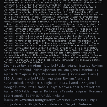
FirmaRehberiTR Firma Dizini
|
Firmoria Firma Rehberi
|
EniyiFirmaTR İşletme Rehberi
|
FirmaOneri Firma Tavsiye Rehberi
|
FirmaLog Firma Dizini
|
FirmaSet İşletme Rehberi
|
RehberON Firma Rehberi
|
FirmaLens Firma Dizini
|
Dizinist İşletme Dizini
|
FirmaGrid Firma Rehberi
|
FirmaCity Firma Dizini
|
RehberCity İşletme Rehberi
|
DizinSite Firma Rehberi
|
RehberHub Firma Dizini
|
FirmaNest İşletme Rehberi
|
FirmaPilot Firma Rehberi
|
FirmaBaseo Firma Dizini
|
FirmaPulseo İşletme Rehberi
|
FirmaRehberist Firma Rehberi
|
FirmaPorter Firma Dizini
|
TurkeyFirms Firma Rehberi
|
FirmaPortalio İşletme Rehberi
|
FirmaSearch Firma Dizini
|
Dizinra Firma Rehberi
|
FirmaPlaneo İşletme Rehberi
|
FirmaLocate Firma Dizini
|
Rehberis Firma Rehberi
|
FirmaLinker İşletme Rehberi
|
FirmaROA Firma Rehberi
|
DijiFirma İşletme Rehberi
|
Bulpar Firma Dizini
|
Rebset Firma Rehberi
|
BizLenta İşletme Dizini
|
Dijitalio Firma
Rehberi
|
FirmaPorta Firma Dizini
|
WebFirmio İşletme Rehberi
|
MapFirma Firma
Rehberi
|
FirmaVita Firma Dizini
|
FirmaArena İşletme Rehberi
|
FirmaLinka Firma
Rehberi
|
FirmaBulut Firma Dizini
|
FirmaKey İşletme Rehberi
|
FirmaNokta Firma
Rehberi
|
FirmaDurak Firma Dizini
|
FirmaRota İşletme Rehberi
|
LokalRehber Firma
Rehberi
|
FirmaYerim Firma Dizini
|
BizMora İşletme Rehberi
|
RehberNeti Firma
Rehberi
|
LokalFirma Firma Dizini
|
MapRehber İşletme Rehberi
|
KonumFirma Firma
Rehberi
|
KonumRehber Firma Dizini
|
WebFira İşletme Rehberi
|
MapNokta Firma
Rehberi
|
RehberLine Firma Dizini
|
FirmaLinko İşletme Rehberi
|
FirmaTekno Firma
Rehberi
|
FirmaRoid Firma Dizini
|
FirmaVeri İşletme Rehberi
|
FirmaSayfa Firma
Rehberi
|
FirmaListem Firma Rehberi
|
Rehbora Firma Dizini
|
FirmaRadar İşletme
Rehberi
|
FirmaClouds Firma Rehberi
|
FirmaWorlds Firma Dizini
|
FirmaRehberTR
İşletme Rehberi
|
FirmaRehberTurkey Firma Rehberi
|
FirmaListPro Firma Dizini
|
Listivoa İşletme Rehberi
|
Rehberio Firma Rehberi
|
Rehbera360 Firma Dizini
|
Diziora
İşletme Rehberi
|
Dizivia Firma Rehberi
|
Lokoria Firma Dizini
|
Firmora360 İşletme
Rehberi
|
Bizora360 Firma Rehberi
|
ProFirma360 Firma Dizini
|
Markora360 İşletme
Rehberi
|
Listora360 Firma Rehberi
|
Zeymedya Reklam Ajansı:
İstanbul Reklam Ajansı
|
İstanbul Reklam
Ajansları
|
İstanbul Reklam Ajansları
|
Reklam Ajansı
|
İstanbul SEO
Ajansı
|
SEO Ajansı
|
Dijital Pazarlama Ajansı
|
Google Ads Ajansı
|
SEO Uzmanı
|
İstanbul Reklam Ajansları
|
Reklam Ajansları
|
Kurumsal Reklam Ajansı
|
Google Harita SEO
|
Yerel SEO Ajansı
|
Google İşletme Profili Uzmanı
|
Sosyal Medya Ajansı
|
Meta Reklam
Ajansı
|
360 Reklam Ajansı
|
Performans Pazarlama Ajansı
|
Kurumsal
SEO Hizmetleri
|
ZEYMEDYA Reklam Ajansı
İKONYUM Veteriner Kliniği:
Konya Veteriner
|
Veteriner Kliniği
|
Konya Veteriner Kliniği
|
Meram Veteriner
|
Selçuklu Veteriner
|