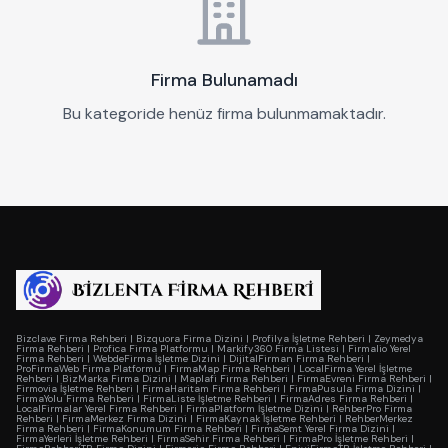
Firma Bulunamadı
Bu kategoride henüz firma bulunmamaktadır.
Bizclave Firma Rehberi
|
Bizquora Firma Dizini
|
Profilya İşletme Rehberi
|
Zeymedya
Firma Rehberi
|
Profica Firma Platformu
|
Markify360 Firma Listesi
|
Firmalio Yerel
Firma Rehberi
|
WebdeFirma İşletme Dizini
|
DijitalFirman Firma Rehberi
|
ProFirmaWeb Firma Platformu
|
FirmaMap Firma Rehberi
|
LocalFirma Yerel İşletme
Rehberi
|
BizMarka Firma Dizini
|
Maplafi Firma Rehberi
|
FirmaEvreni Firma Rehberi
|
Firmovia İşletme Rehberi
|
FirmaHaritam Firma Rehberi
|
FirmaPusula Firma Dizini
|
FirmaYolu Firma Rehberi
|
FirmaListe İşletme Rehberi
|
FirmaAdres Firma Rehberi
|
LocalFirmalar Yerel Firma Rehberi
|
FirmaPlatform İşletme Dizini
|
RehberPro Firma
Rehberi
|
FirmaMerkez Firma Dizini
|
FirmaKaynak İşletme Rehberi
|
RehberMerkez
Firma Rehberi
|
FirmaKonumum Firma Rehberi
|
FirmaSemt Yerel Firma Dizini
|
FirmaYerleri İşletme Rehberi
|
FirmaSehir Firma Rehberi
|
FirmaPro İşletme Rehberi
|