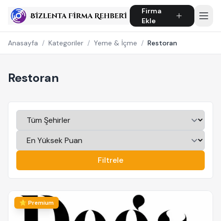
Firma
Ekle
Anasayfa
/
Kategoriler
/
Yeme & İçme
/
Restoran
Restoran
Filtrele
⭐ Premium