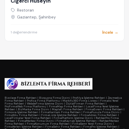
Ciğerci Hüseyin
Restoran
Gaziantep, Şahinbey
İncele →
1 değerlendirme
Bizclave Firma Rehberi
|
Bizquora Firma Dizini
|
Profilya İşletme Rehberi
|
Zeymedya
Firma Rehberi
|
Profica Firma Platformu
|
Markify360 Firma Listesi
|
Firmalio Yerel
Firma Rehberi
|
WebdeFirma İşletme Dizini
|
DijitalFirman Firma Rehberi
|
ProFirmaWeb Firma Platformu
|
FirmaMap Firma Rehberi
|
LocalFirma Yerel İşletme
Rehberi
|
BizMarka Firma Dizini
|
Maplafi Firma Rehberi
|
FirmaEvreni Firma Rehberi
|
Firmovia İşletme Rehberi
|
FirmaHaritam Firma Rehberi
|
FirmaPusula Firma Dizini
|
FirmaYolu Firma Rehberi
|
FirmaListe İşletme Rehberi
|
FirmaAdres Firma Rehberi
|
LocalFirmalar Yerel Firma Rehberi
|
FirmaPlatform İşletme Dizini
|
RehberPro Firma
Rehberi
|
FirmaMerkez Firma Dizini
|
FirmaKaynak İşletme Rehberi
|
RehberMerkez
Firma Rehberi
|
FirmaKonumum Firma Rehberi
|
FirmaSemt Yerel Firma Dizini
|
FirmaYerleri İşletme Rehberi
|
FirmaSehir Firma Rehberi
|
FirmaPro İşletme Rehberi
|