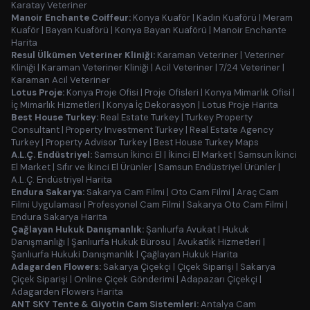
Karatay Veteriner
Manoir Enchante Coiffeur:
Konya Kuaför
|
Kadın Kuaförü
|
Meram
Kuaför
|
Bayan Kuaförü
|
Konya Bayan Kuaförü
|
Manoir Enchante
Harita
Resul Ülkümen Veteriner Kliniği:
Karaman Veteriner
|
Veteriner
Kliniği
|
Karaman Veteriner Kliniği
|
Acil Veteriner
|
7/24 Veteriner
|
Karaman Acil Veteriner
Lotus Proje:
Konya Proje Ofisi
|
Proje Ofisleri
|
Konya Mimarlık Ofisi
|
İç Mimarlık Hizmetleri
|
Konya İç Dekorasyon
|
Lotus Proje Harita
Best House Turkey:
Real Estate Turkey
|
Turkey Property
Consultant
|
Property Investment Turkey
|
Real Estate Agency
Turkey
|
Property Advisor Turkey
|
Best House Turkey Maps
A.L.Ç. Endüstriyel:
Samsun İkinci El
|
İkinci El Market
|
Samsun İkinci
El Market
|
Sıfır ve İkinci El Ürünler
|
Samsun Endüstriyel Ürünler
|
A.L.Ç. Endüstriyel Harita
Endura Sakarya:
Sakarya Cam Filmi
|
Oto Cam Filmi
|
Araç Cam
Filmi Uygulaması
|
Profesyonel Cam Filmi
|
Sakarya Oto Cam Filmi
|
Endura Sakarya Harita
Çağlayan Hukuk Danışmanlık:
Şanlıurfa Avukat
|
Hukuk
Danışmanlığı
|
Şanlıurfa Hukuk Bürosu
|
Avukatlık Hizmetleri
|
Şanlıurfa Hukuki Danışmanlık
|
Çağlayan Hukuk Harita
Adagarden Flowers:
Sakarya Çiçekçi
|
Çiçek Siparişi
|
Sakarya
Çiçek Siparişi
|
Online Çiçek Gönderimi
|
Adapazarı Çiçekçi
|
Adagarden Flowers Harita
ANT SKY Tente & Giyotin Cam Sistemleri:
Antalya Cam