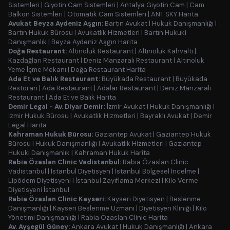
Sistemleri
|
Giyotin Cam Sistemleri
|
Antalya Giyotin Cam
|
Cam
Balkon Sistemleri
|
Otomatik Cam Sistemleri
|
ANT SKY Harita
Avukat Beyza Aydeniz Aşgın:
Bartın Avukat
|
Hukuk Danışmanlığı
|
Bartın Hukuk Bürosu
|
Avukatlık Hizmetleri
|
Bartın Hukuki
Danışmanlık
|
Beyza Aydeniz Aşgın Harita
Doğa Restaurant:
Altınoluk Restaurant
|
Altınoluk Kahvaltı
|
Kazdağları Restaurant
|
Deniz Manzaralı Restaurant
|
Altınoluk
Yeme İçme Mekanı
|
Doğa Restaurant Harita
Ada Et ve Balık Restaurant:
Büyükada Restaurant
|
Büyükada
Restoran
|
Ada Restaurant
|
Adalar Restaurant
|
Deniz Manzaralı
Restaurant
|
Ada Et ve Balık Harita
Demir Legal - Av. Diyar Demir:
İzmir Avukat
|
Hukuk Danışmanlığı
|
İzmir Hukuk Bürosu
|
Avukatlık Hizmetleri
|
Bayraklı Avukat
|
Demir
Legal Harita
Kahraman Hukuk Bürosu:
Gaziantep Avukat
|
Gaziantep Hukuk
Bürosu
|
Hukuk Danışmanlığı
|
Avukatlık Hizmetleri
|
Gaziantep
Hukuki Danışmanlık
|
Kahraman Hukuk Harita
Rabia Özaslan Clinic Vadistanbul:
Rabia Özaslan Clinic
Vadistanbul
|
İstanbul Diyetisyen
|
İstanbul Bölgesel İncelme
|
Lipödem Diyetisyeni
|
İstanbul Zayıflama Merkezi
|
Kilo Verme
Diyetisyeni İstanbul
Rabia Özaslan Clinic Kayseri:
Kayseri Diyetisyen
|
Beslenme
Danışmanlığı
|
Kayseri Beslenme Uzmanı
|
Diyetisyen Kliniği
|
Kilo
Yönetimi Danışmanlığı
|
Rabia Özaslan Clinic Harita
Av. Ayşegül Güney:
Ankara Avukat
|
Hukuk Danışmanlığı
|
Ankara