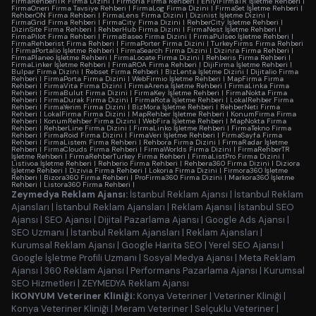
FirmaRehberiTR Firma Dizini
|
Firmoria Firma Rehberi
|
EniyiFirmaTR İşletme Rehberi
|
FirmaOneri Firma Tavsiye Rehberi
|
FirmaLog Firma Dizini
|
FirmaSet İşletme Rehberi
|
RehberON Firma Rehberi
|
FirmaLens Firma Dizini
|
Dizinist İşletme Dizini
|
FirmaGrid Firma Rehberi
|
FirmaCity Firma Dizini
|
RehberCity İşletme Rehberi
|
DizinSite Firma Rehberi
|
RehberHub Firma Dizini
|
FirmaNest İşletme Rehberi
|
FirmaPilot Firma Rehberi
|
FirmaBaseo Firma Dizini
|
FirmaPulseo İşletme Rehberi
|
FirmaRehberist Firma Rehberi
|
FirmaPorter Firma Dizini
|
TurkeyFirms Firma Rehberi
|
FirmaPortalio İşletme Rehberi
|
FirmaSearch Firma Dizini
|
Dizinra Firma Rehberi
|
FirmaPlaneo İşletme Rehberi
|
FirmaLocate Firma Dizini
|
Rehberis Firma Rehberi
|
FirmaLinker İşletme Rehberi
|
FirmaROA Firma Rehberi
|
DijiFirma İşletme Rehberi
|
Bulpar Firma Dizini
|
Rebset Firma Rehberi
|
BizLenta İşletme Dizini
|
Dijitalio Firma
Rehberi
|
FirmaPorta Firma Dizini
|
WebFirmio İşletme Rehberi
|
MapFirma Firma
Rehberi
|
FirmaVita Firma Dizini
|
FirmaArena İşletme Rehberi
|
FirmaLinka Firma
Rehberi
|
FirmaBulut Firma Dizini
|
FirmaKey İşletme Rehberi
|
FirmaNokta Firma
Rehberi
|
FirmaDurak Firma Dizini
|
FirmaRota İşletme Rehberi
|
LokalRehber Firma
Rehberi
|
FirmaYerim Firma Dizini
|
BizMora İşletme Rehberi
|
RehberNeti Firma
Rehberi
|
LokalFirma Firma Dizini
|
MapRehber İşletme Rehberi
|
KonumFirma Firma
Rehberi
|
KonumRehber Firma Dizini
|
WebFira İşletme Rehberi
|
MapNokta Firma
Rehberi
|
RehberLine Firma Dizini
|
FirmaLinko İşletme Rehberi
|
FirmaTekno Firma
Rehberi
|
FirmaRoid Firma Dizini
|
FirmaVeri İşletme Rehberi
|
FirmaSayfa Firma
Rehberi
|
FirmaListem Firma Rehberi
|
Rehbora Firma Dizini
|
FirmaRadar İşletme
Rehberi
|
FirmaClouds Firma Rehberi
|
FirmaWorlds Firma Dizini
|
FirmaRehberTR
İşletme Rehberi
|
FirmaRehberTurkey Firma Rehberi
|
FirmaListPro Firma Dizini
|
Listivoa İşletme Rehberi
|
Rehberio Firma Rehberi
|
Rehbera360 Firma Dizini
|
Diziora
İşletme Rehberi
|
Dizivia Firma Rehberi
|
Lokoria Firma Dizini
|
Firmora360 İşletme
Rehberi
|
Bizora360 Firma Rehberi
|
ProFirma360 Firma Dizini
|
Markora360 İşletme
Rehberi
|
Listora360 Firma Rehberi
|
Zeymedya Reklam Ajansı:
İstanbul Reklam Ajansı
|
İstanbul Reklam
Ajansları
|
İstanbul Reklam Ajansları
|
Reklam Ajansı
|
İstanbul SEO
Ajansı
|
SEO Ajansı
|
Dijital Pazarlama Ajansı
|
Google Ads Ajansı
|
SEO Uzmanı
|
İstanbul Reklam Ajansları
|
Reklam Ajansları
|
Kurumsal Reklam Ajansı
|
Google Harita SEO
|
Yerel SEO Ajansı
|
Google İşletme Profili Uzmanı
|
Sosyal Medya Ajansı
|
Meta Reklam
Ajansı
|
360 Reklam Ajansı
|
Performans Pazarlama Ajansı
|
Kurumsal
SEO Hizmetleri
|
ZEYMEDYA Reklam Ajansı
İKONYUM Veteriner Kliniği:
Konya Veteriner
|
Veteriner Kliniği
|
Konya Veteriner Kliniği
|
Meram Veteriner
|
Selçuklu Veteriner
|