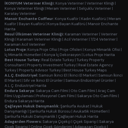
İKONYUM Veteriner Kliniği:
Konya Veteriner
|
Veteriner Kliniği
|
Konya Veteriner Kliniği
|
Meram Veteriner
|
Selçuklu Veteriner
|
Karatay Veteriner
Manoir Enchante Coiffeur:
Konya Kuaför
|
Kadın Kuaförü
|
Meram
Kuaför
|
Bayan Kuaförü
|
Konya Bayan Kuaförü
|
Manoir Enchante
Harita
Resul Ülkümen Veteriner Kliniği:
Karaman Veteriner
|
Veteriner
Kliniği
|
Karaman Veteriner Kliniği
|
Acil Veteriner
|
7/24 Veteriner
|
Karaman Acil Veteriner
Lotus Proje:
Konya Proje Ofisi
|
Proje Ofisleri
|
Konya Mimarlık Ofisi
|
İç Mimarlık Hizmetleri
|
Konya İç Dekorasyon
|
Lotus Proje Harita
Best House Turkey:
Real Estate Turkey
|
Turkey Property
Consultant
|
Property Investment Turkey
|
Real Estate Agency
Turkey
|
Property Advisor Turkey
|
Best House Turkey Maps
A.L.Ç. Endüstriyel:
Samsun İkinci El
|
İkinci El Market
|
Samsun İkinci
El Market
|
Sıfır ve İkinci El Ürünler
|
Samsun Endüstriyel Ürünler
|
A.L.Ç. Endüstriyel Harita
Endura Sakarya:
Sakarya Cam Filmi
|
Oto Cam Filmi
|
Araç Cam
Filmi Uygulaması
|
Profesyonel Cam Filmi
|
Sakarya Oto Cam Filmi
|
Endura Sakarya Harita
Çağlayan Hukuk Danışmanlık:
Şanlıurfa Avukat
|
Hukuk
Danışmanlığı
|
Şanlıurfa Hukuk Bürosu
|
Avukatlık Hizmetleri
|
Şanlıurfa Hukuki Danışmanlık
|
Çağlayan Hukuk Harita
Adagarden Flowers:
Sakarya Çiçekçi
|
Çiçek Siparişi
|
Sakarya
Çiçek Siparişi
|
Online Çiçek Gönderimi
|
Adapazarı Çiçekçi
|