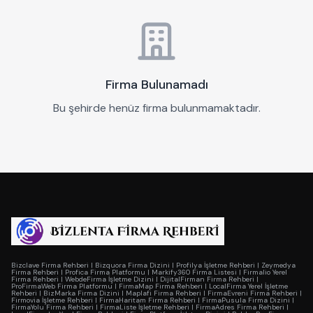
Firma Bulunamadı
Bu şehirde henüz firma bulunmamaktadır.
Bizclave Firma Rehberi
|
Bizquora Firma Dizini
|
Profilya İşletme Rehberi
|
Zeymedya
Firma Rehberi
|
Profica Firma Platformu
|
Markify360 Firma Listesi
|
Firmalio Yerel
Firma Rehberi
|
WebdeFirma İşletme Dizini
|
DijitalFirman Firma Rehberi
|
ProFirmaWeb Firma Platformu
|
FirmaMap Firma Rehberi
|
LocalFirma Yerel İşletme
Rehberi
|
BizMarka Firma Dizini
|
Maplafi Firma Rehberi
|
FirmaEvreni Firma Rehberi
|
Firmovia İşletme Rehberi
|
FirmaHaritam Firma Rehberi
|
FirmaPusula Firma Dizini
|
FirmaYolu Firma Rehberi
|
FirmaListe İşletme Rehberi
|
FirmaAdres Firma Rehberi
|