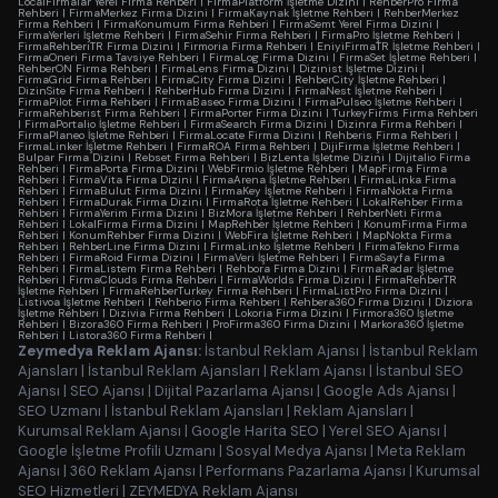
LocalFirmalar Yerel Firma Rehberi
|
FirmaPlatform İşletme Dizini
|
RehberPro Firma
Rehberi
|
FirmaMerkez Firma Dizini
|
FirmaKaynak İşletme Rehberi
|
RehberMerkez
Firma Rehberi
|
FirmaKonumum Firma Rehberi
|
FirmaSemt Yerel Firma Dizini
|
FirmaYerleri İşletme Rehberi
|
FirmaSehir Firma Rehberi
|
FirmaPro İşletme Rehberi
|
FirmaRehberiTR Firma Dizini
|
Firmoria Firma Rehberi
|
EniyiFirmaTR İşletme Rehberi
|
FirmaOneri Firma Tavsiye Rehberi
|
FirmaLog Firma Dizini
|
FirmaSet İşletme Rehberi
|
RehberON Firma Rehberi
|
FirmaLens Firma Dizini
|
Dizinist İşletme Dizini
|
FirmaGrid Firma Rehberi
|
FirmaCity Firma Dizini
|
RehberCity İşletme Rehberi
|
DizinSite Firma Rehberi
|
RehberHub Firma Dizini
|
FirmaNest İşletme Rehberi
|
FirmaPilot Firma Rehberi
|
FirmaBaseo Firma Dizini
|
FirmaPulseo İşletme Rehberi
|
FirmaRehberist Firma Rehberi
|
FirmaPorter Firma Dizini
|
TurkeyFirms Firma Rehberi
|
FirmaPortalio İşletme Rehberi
|
FirmaSearch Firma Dizini
|
Dizinra Firma Rehberi
|
FirmaPlaneo İşletme Rehberi
|
FirmaLocate Firma Dizini
|
Rehberis Firma Rehberi
|
FirmaLinker İşletme Rehberi
|
FirmaROA Firma Rehberi
|
DijiFirma İşletme Rehberi
|
Bulpar Firma Dizini
|
Rebset Firma Rehberi
|
BizLenta İşletme Dizini
|
Dijitalio Firma
Rehberi
|
FirmaPorta Firma Dizini
|
WebFirmio İşletme Rehberi
|
MapFirma Firma
Rehberi
|
FirmaVita Firma Dizini
|
FirmaArena İşletme Rehberi
|
FirmaLinka Firma
Rehberi
|
FirmaBulut Firma Dizini
|
FirmaKey İşletme Rehberi
|
FirmaNokta Firma
Rehberi
|
FirmaDurak Firma Dizini
|
FirmaRota İşletme Rehberi
|
LokalRehber Firma
Rehberi
|
FirmaYerim Firma Dizini
|
BizMora İşletme Rehberi
|
RehberNeti Firma
Rehberi
|
LokalFirma Firma Dizini
|
MapRehber İşletme Rehberi
|
KonumFirma Firma
Rehberi
|
KonumRehber Firma Dizini
|
WebFira İşletme Rehberi
|
MapNokta Firma
Rehberi
|
RehberLine Firma Dizini
|
FirmaLinko İşletme Rehberi
|
FirmaTekno Firma
Rehberi
|
FirmaRoid Firma Dizini
|
FirmaVeri İşletme Rehberi
|
FirmaSayfa Firma
Rehberi
|
FirmaListem Firma Rehberi
|
Rehbora Firma Dizini
|
FirmaRadar İşletme
Rehberi
|
FirmaClouds Firma Rehberi
|
FirmaWorlds Firma Dizini
|
FirmaRehberTR
İşletme Rehberi
|
FirmaRehberTurkey Firma Rehberi
|
FirmaListPro Firma Dizini
|
Listivoa İşletme Rehberi
|
Rehberio Firma Rehberi
|
Rehbera360 Firma Dizini
|
Diziora
İşletme Rehberi
|
Dizivia Firma Rehberi
|
Lokoria Firma Dizini
|
Firmora360 İşletme
Rehberi
|
Bizora360 Firma Rehberi
|
ProFirma360 Firma Dizini
|
Markora360 İşletme
Rehberi
|
Listora360 Firma Rehberi
|
Zeymedya Reklam Ajansı:
İstanbul Reklam Ajansı
|
İstanbul Reklam
Ajansları
|
İstanbul Reklam Ajansları
|
Reklam Ajansı
|
İstanbul SEO
Ajansı
|
SEO Ajansı
|
Dijital Pazarlama Ajansı
|
Google Ads Ajansı
|
SEO Uzmanı
|
İstanbul Reklam Ajansları
|
Reklam Ajansları
|
Kurumsal Reklam Ajansı
|
Google Harita SEO
|
Yerel SEO Ajansı
|
Google İşletme Profili Uzmanı
|
Sosyal Medya Ajansı
|
Meta Reklam
Ajansı
|
360 Reklam Ajansı
|
Performans Pazarlama Ajansı
|
Kurumsal
SEO Hizmetleri
|
ZEYMEDYA Reklam Ajansı