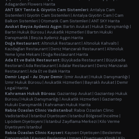
Adagarden Flowers Harita
ANT SKY Tente & Giyotin Cam Sistemleri:
Antalya Cam
Sistemleri
|
Giyotin Cam Sistemleri
|
Antalya Giyotin Cam
|
Cam
Balkon Sistemleri
|
Otomatik Cam Sistemleri
|
ANT SKY Harita
Avukat Beyza Aydeniz Aşgın:
Bartın Avukat
|
Hukuk Danışmanlığı
|
Bartın Hukuk Bürosu
|
Avukatlık Hizmetleri
|
Bartın Hukuki
Danışmanlık
|
Beyza Aydeniz Aşgın Harita
Doğa Restaurant:
Altınoluk Restaurant
|
Altınoluk Kahvaltı
|
Kazdağları Restaurant
|
Deniz Manzaralı Restaurant
|
Altınoluk
Yeme İçme Mekanı
|
Doğa Restaurant Harita
Ada Et ve Balık Restaurant:
Büyükada Restaurant
|
Büyükada
Restoran
|
Ada Restaurant
|
Adalar Restaurant
|
Deniz Manzaralı
Restaurant
|
Ada Et ve Balık Harita
Demir Legal - Av. Diyar Demir:
İzmir Avukat
|
Hukuk Danışmanlığı
|
İzmir Hukuk Bürosu
|
Avukatlık Hizmetleri
|
Bayraklı Avukat
|
Demir
Legal Harita
Kahraman Hukuk Bürosu:
Gaziantep Avukat
|
Gaziantep Hukuk
Bürosu
|
Hukuk Danışmanlığı
|
Avukatlık Hizmetleri
|
Gaziantep
Hukuki Danışmanlık
|
Kahraman Hukuk Harita
Rabia Özaslan Clinic Vadistanbul:
Rabia Özaslan Clinic
Vadistanbul
|
İstanbul Diyetisyen
|
İstanbul Bölgesel İncelme
|
Lipödem Diyetisyeni
|
İstanbul Zayıflama Merkezi
|
Kilo Verme
Diyetisyeni İstanbul
Rabia Özaslan Clinic Kayseri:
Kayseri Diyetisyen
|
Beslenme
Danışmanlığı
|
Kayseri Beslenme Uzmanı
|
Diyetisyen Kliniği
|
Kilo