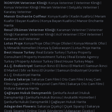
İKONYUM Veteriner Kliniği:
Konya Veteriner
|
Veteriner Kliniği
|
Konya Veteriner Kliniği
|
Meram Veteriner
|
Selçuklu Veteriner
|
Karatay Veteriner
Manoir Enchante Coiffeur:
Konya Kuaför
|
Kadın Kuaförü
|
Meram
Kuaför
|
Bayan Kuaförü
|
Konya Bayan Kuaförü
|
Manoir Enchante
Harita
Resul Ülkümen Veteriner Kliniği:
Karaman Veteriner
|
Veteriner
Kliniği
|
Karaman Veteriner Kliniği
|
Acil Veteriner
|
7/24 Veteriner
|
Karaman Acil Veteriner
Lotus Proje:
Konya Proje Ofisi
|
Proje Ofisleri
|
Konya Mimarlık Ofisi
|
İç Mimarlık Hizmetleri
|
Konya İç Dekorasyon
|
Lotus Proje Harita
Best House Turkey:
Real Estate Turkey
|
Turkey Property
Consultant
|
Property Investment Turkey
|
Real Estate Agency
Turkey
|
Property Advisor Turkey
|
Best House Turkey Maps
A.L.Ç. Endüstriyel:
Samsun İkinci El
|
İkinci El Market
|
Samsun İkinci
El Market
|
Sıfır ve İkinci El Ürünler
|
Samsun Endüstriyel Ürünler
|
A.L.Ç. Endüstriyel Harita
Endura Sakarya:
Sakarya Cam Filmi
|
Oto Cam Filmi
|
Araç Cam
Filmi Uygulaması
|
Profesyonel Cam Filmi
|
Sakarya Oto Cam Filmi
|
Endura Sakarya Harita
Çağlayan Hukuk Danışmanlık:
Şanlıurfa Avukat
|
Hukuk
Danışmanlığı
|
Şanlıurfa Hukuk Bürosu
|
Avukatlık Hizmetleri
|
Şanlıurfa Hukuki Danışmanlık
|
Çağlayan Hukuk Harita
Adagarden Flowers:
Sakarya Çiçekçi
|
Çiçek Siparişi
|
Sakarya
Çiçek Siparişi
|
Online Çiçek Gönderimi
|
Adapazarı Çiçekçi
|