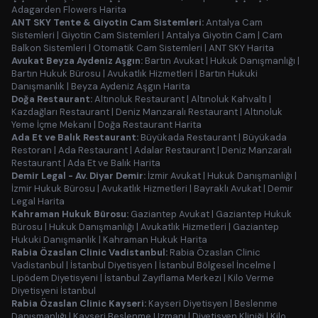
Adagarden Flowers Harita
ANT SKY Tente & Giyotin Cam Sistemleri:
Antalya Cam
Sistemleri
|
Giyotin Cam Sistemleri
|
Antalya Giyotin Cam
|
Cam
Balkon Sistemleri
|
Otomatik Cam Sistemleri
|
ANT SKY Harita
Avukat Beyza Aydeniz Aşgın:
Bartın Avukat
|
Hukuk Danışmanlığı
|
Bartın Hukuk Bürosu
|
Avukatlık Hizmetleri
|
Bartın Hukuki
Danışmanlık
|
Beyza Aydeniz Aşgın Harita
Doğa Restaurant:
Altınoluk Restaurant
|
Altınoluk Kahvaltı
|
Kazdağları Restaurant
|
Deniz Manzaralı Restaurant
|
Altınoluk
Yeme İçme Mekanı
|
Doğa Restaurant Harita
Ada Et ve Balık Restaurant:
Büyükada Restaurant
|
Büyükada
Restoran
|
Ada Restaurant
|
Adalar Restaurant
|
Deniz Manzaralı
Restaurant
|
Ada Et ve Balık Harita
Demir Legal - Av. Diyar Demir:
İzmir Avukat
|
Hukuk Danışmanlığı
|
İzmir Hukuk Bürosu
|
Avukatlık Hizmetleri
|
Bayraklı Avukat
|
Demir
Legal Harita
Kahraman Hukuk Bürosu:
Gaziantep Avukat
|
Gaziantep Hukuk
Bürosu
|
Hukuk Danışmanlığı
|
Avukatlık Hizmetleri
|
Gaziantep
Hukuki Danışmanlık
|
Kahraman Hukuk Harita
Rabia Özaslan Clinic Vadistanbul:
Rabia Özaslan Clinic
Vadistanbul
|
İstanbul Diyetisyen
|
İstanbul Bölgesel İncelme
|
Lipödem Diyetisyeni
|
İstanbul Zayıflama Merkezi
|
Kilo Verme
Diyetisyeni İstanbul
Rabia Özaslan Clinic Kayseri:
Kayseri Diyetisyen
|
Beslenme
Danışmanlığı
|
Kayseri Beslenme Uzmanı
|
Diyetisyen Kliniği
|
Kilo