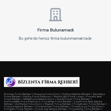
Firma Bulunamadı
Bu şehirde henüz firma bulunmamaktadır.
Bizclave Firma Rehberi
|
Bizquora Firma Dizini
|
Profilya İşletme Rehberi
|
Zeymedya
Firma Rehberi
|
Profica Firma Platformu
|
Markify360 Firma Listesi
|
Firmalio Yerel
Firma Rehberi
|
WebdeFirma İşletme Dizini
|
DijitalFirman Firma Rehberi
|
ProFirmaWeb Firma Platformu
|
FirmaMap Firma Rehberi
|
LocalFirma Yerel İşletme
Rehberi
|
BizMarka Firma Dizini
|
Maplafi Firma Rehberi
|
FirmaEvreni Firma Rehberi
|
Firmovia İşletme Rehberi
|
FirmaHaritam Firma Rehberi
|
FirmaPusula Firma Dizini
|
FirmaYolu Firma Rehberi
|
FirmaListe İşletme Rehberi
|
FirmaAdres Firma Rehberi
|