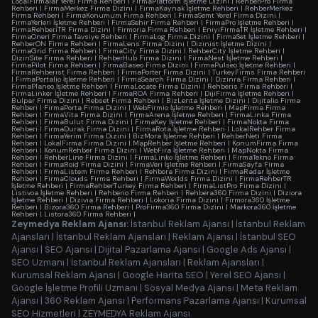
LocalFirmalar Yerel Firma Rehberi
|
FirmaPlatform İşletme Dizini
|
RehberPro Firma
Rehberi
|
FirmaMerkez Firma Dizini
|
FirmaKaynak İşletme Rehberi
|
RehberMerkez
Firma Rehberi
|
FirmaKonumum Firma Rehberi
|
FirmaSemt Yerel Firma Dizini
|
FirmaYerleri İşletme Rehberi
|
FirmaSehir Firma Rehberi
|
FirmaPro İşletme Rehberi
|
FirmaRehberiTR Firma Dizini
|
Firmoria Firma Rehberi
|
EniyiFirmaTR İşletme Rehberi
|
FirmaOneri Firma Tavsiye Rehberi
|
FirmaLog Firma Dizini
|
FirmaSet İşletme Rehberi
|
RehberON Firma Rehberi
|
FirmaLens Firma Dizini
|
Dizinist İşletme Dizini
|
FirmaGrid Firma Rehberi
|
FirmaCity Firma Dizini
|
RehberCity İşletme Rehberi
|
DizinSite Firma Rehberi
|
RehberHub Firma Dizini
|
FirmaNest İşletme Rehberi
|
FirmaPilot Firma Rehberi
|
FirmaBaseo Firma Dizini
|
FirmaPulseo İşletme Rehberi
|
FirmaRehberist Firma Rehberi
|
FirmaPorter Firma Dizini
|
TurkeyFirms Firma Rehberi
|
FirmaPortalio İşletme Rehberi
|
FirmaSearch Firma Dizini
|
Dizinra Firma Rehberi
|
FirmaPlaneo İşletme Rehberi
|
FirmaLocate Firma Dizini
|
Rehberis Firma Rehberi
|
FirmaLinker İşletme Rehberi
|
FirmaROA Firma Rehberi
|
DijiFirma İşletme Rehberi
|
Bulpar Firma Dizini
|
Rebset Firma Rehberi
|
BizLenta İşletme Dizini
|
Dijitalio Firma
Rehberi
|
FirmaPorta Firma Dizini
|
WebFirmio İşletme Rehberi
|
MapFirma Firma
Rehberi
|
FirmaVita Firma Dizini
|
FirmaArena İşletme Rehberi
|
FirmaLinka Firma
Rehberi
|
FirmaBulut Firma Dizini
|
FirmaKey İşletme Rehberi
|
FirmaNokta Firma
Rehberi
|
FirmaDurak Firma Dizini
|
FirmaRota İşletme Rehberi
|
LokalRehber Firma
Rehberi
|
FirmaYerim Firma Dizini
|
BizMora İşletme Rehberi
|
RehberNeti Firma
Rehberi
|
LokalFirma Firma Dizini
|
MapRehber İşletme Rehberi
|
KonumFirma Firma
Rehberi
|
KonumRehber Firma Dizini
|
WebFira İşletme Rehberi
|
MapNokta Firma
Rehberi
|
RehberLine Firma Dizini
|
FirmaLinko İşletme Rehberi
|
FirmaTekno Firma
Rehberi
|
FirmaRoid Firma Dizini
|
FirmaVeri İşletme Rehberi
|
FirmaSayfa Firma
Rehberi
|
FirmaListem Firma Rehberi
|
Rehbora Firma Dizini
|
FirmaRadar İşletme
Rehberi
|
FirmaClouds Firma Rehberi
|
FirmaWorlds Firma Dizini
|
FirmaRehberTR
İşletme Rehberi
|
FirmaRehberTurkey Firma Rehberi
|
FirmaListPro Firma Dizini
|
Listivoa İşletme Rehberi
|
Rehberio Firma Rehberi
|
Rehbera360 Firma Dizini
|
Diziora
İşletme Rehberi
|
Dizivia Firma Rehberi
|
Lokoria Firma Dizini
|
Firmora360 İşletme
Rehberi
|
Bizora360 Firma Rehberi
|
ProFirma360 Firma Dizini
|
Markora360 İşletme
Rehberi
|
Listora360 Firma Rehberi
|
Zeymedya Reklam Ajansı:
İstanbul Reklam Ajansı
|
İstanbul Reklam
Ajansları
|
İstanbul Reklam Ajansları
|
Reklam Ajansı
|
İstanbul SEO
Ajansı
|
SEO Ajansı
|
Dijital Pazarlama Ajansı
|
Google Ads Ajansı
|
SEO Uzmanı
|
İstanbul Reklam Ajansları
|
Reklam Ajansları
|
Kurumsal Reklam Ajansı
|
Google Harita SEO
|
Yerel SEO Ajansı
|
Google İşletme Profili Uzmanı
|
Sosyal Medya Ajansı
|
Meta Reklam
Ajansı
|
360 Reklam Ajansı
|
Performans Pazarlama Ajansı
|
Kurumsal
SEO Hizmetleri
|
ZEYMEDYA Reklam Ajansı