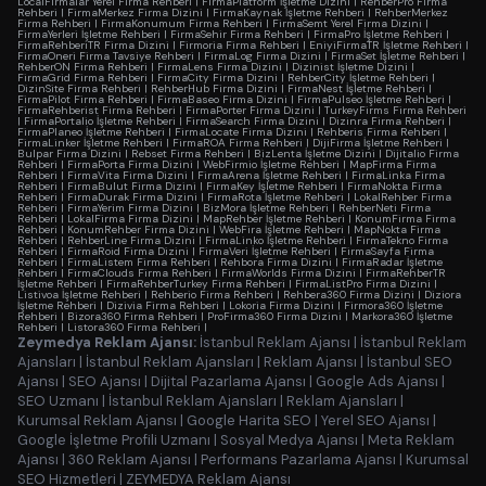
LocalFirmalar Yerel Firma Rehberi
|
FirmaPlatform İşletme Dizini
|
RehberPro Firma
Rehberi
|
FirmaMerkez Firma Dizini
|
FirmaKaynak İşletme Rehberi
|
RehberMerkez
Firma Rehberi
|
FirmaKonumum Firma Rehberi
|
FirmaSemt Yerel Firma Dizini
|
FirmaYerleri İşletme Rehberi
|
FirmaSehir Firma Rehberi
|
FirmaPro İşletme Rehberi
|
FirmaRehberiTR Firma Dizini
|
Firmoria Firma Rehberi
|
EniyiFirmaTR İşletme Rehberi
|
FirmaOneri Firma Tavsiye Rehberi
|
FirmaLog Firma Dizini
|
FirmaSet İşletme Rehberi
|
RehberON Firma Rehberi
|
FirmaLens Firma Dizini
|
Dizinist İşletme Dizini
|
FirmaGrid Firma Rehberi
|
FirmaCity Firma Dizini
|
RehberCity İşletme Rehberi
|
DizinSite Firma Rehberi
|
RehberHub Firma Dizini
|
FirmaNest İşletme Rehberi
|
FirmaPilot Firma Rehberi
|
FirmaBaseo Firma Dizini
|
FirmaPulseo İşletme Rehberi
|
FirmaRehberist Firma Rehberi
|
FirmaPorter Firma Dizini
|
TurkeyFirms Firma Rehberi
|
FirmaPortalio İşletme Rehberi
|
FirmaSearch Firma Dizini
|
Dizinra Firma Rehberi
|
FirmaPlaneo İşletme Rehberi
|
FirmaLocate Firma Dizini
|
Rehberis Firma Rehberi
|
FirmaLinker İşletme Rehberi
|
FirmaROA Firma Rehberi
|
DijiFirma İşletme Rehberi
|
Bulpar Firma Dizini
|
Rebset Firma Rehberi
|
BizLenta İşletme Dizini
|
Dijitalio Firma
Rehberi
|
FirmaPorta Firma Dizini
|
WebFirmio İşletme Rehberi
|
MapFirma Firma
Rehberi
|
FirmaVita Firma Dizini
|
FirmaArena İşletme Rehberi
|
FirmaLinka Firma
Rehberi
|
FirmaBulut Firma Dizini
|
FirmaKey İşletme Rehberi
|
FirmaNokta Firma
Rehberi
|
FirmaDurak Firma Dizini
|
FirmaRota İşletme Rehberi
|
LokalRehber Firma
Rehberi
|
FirmaYerim Firma Dizini
|
BizMora İşletme Rehberi
|
RehberNeti Firma
Rehberi
|
LokalFirma Firma Dizini
|
MapRehber İşletme Rehberi
|
KonumFirma Firma
Rehberi
|
KonumRehber Firma Dizini
|
WebFira İşletme Rehberi
|
MapNokta Firma
Rehberi
|
RehberLine Firma Dizini
|
FirmaLinko İşletme Rehberi
|
FirmaTekno Firma
Rehberi
|
FirmaRoid Firma Dizini
|
FirmaVeri İşletme Rehberi
|
FirmaSayfa Firma
Rehberi
|
FirmaListem Firma Rehberi
|
Rehbora Firma Dizini
|
FirmaRadar İşletme
Rehberi
|
FirmaClouds Firma Rehberi
|
FirmaWorlds Firma Dizini
|
FirmaRehberTR
İşletme Rehberi
|
FirmaRehberTurkey Firma Rehberi
|
FirmaListPro Firma Dizini
|
Listivoa İşletme Rehberi
|
Rehberio Firma Rehberi
|
Rehbera360 Firma Dizini
|
Diziora
İşletme Rehberi
|
Dizivia Firma Rehberi
|
Lokoria Firma Dizini
|
Firmora360 İşletme
Rehberi
|
Bizora360 Firma Rehberi
|
ProFirma360 Firma Dizini
|
Markora360 İşletme
Rehberi
|
Listora360 Firma Rehberi
|
Zeymedya Reklam Ajansı:
İstanbul Reklam Ajansı
|
İstanbul Reklam
Ajansları
|
İstanbul Reklam Ajansları
|
Reklam Ajansı
|
İstanbul SEO
Ajansı
|
SEO Ajansı
|
Dijital Pazarlama Ajansı
|
Google Ads Ajansı
|
SEO Uzmanı
|
İstanbul Reklam Ajansları
|
Reklam Ajansları
|
Kurumsal Reklam Ajansı
|
Google Harita SEO
|
Yerel SEO Ajansı
|
Google İşletme Profili Uzmanı
|
Sosyal Medya Ajansı
|
Meta Reklam
Ajansı
|
360 Reklam Ajansı
|
Performans Pazarlama Ajansı
|
Kurumsal
SEO Hizmetleri
|
ZEYMEDYA Reklam Ajansı