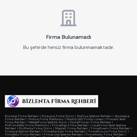
Firma Bulunamadı
Bu şehirde henüz firma bulunmamaktadır.
Bizclave Firma Rehberi
|
Bizquora Firma Dizini
|
Profilya İşletme Rehberi
|
Zeymedya
Firma Rehberi
|
Profica Firma Platformu
|
Markify360 Firma Listesi
|
Firmalio Yerel
Firma Rehberi
|
WebdeFirma İşletme Dizini
|
DijitalFirman Firma Rehberi
|
ProFirmaWeb Firma Platformu
|
FirmaMap Firma Rehberi
|
LocalFirma Yerel İşletme
Rehberi
|
BizMarka Firma Dizini
|
Maplafi Firma Rehberi
|
FirmaEvreni Firma Rehberi
|
Firmovia İşletme Rehberi
|
FirmaHaritam Firma Rehberi
|
FirmaPusula Firma Dizini
|
FirmaYolu Firma Rehberi
|
FirmaListe İşletme Rehberi
|
FirmaAdres Firma Rehberi
|