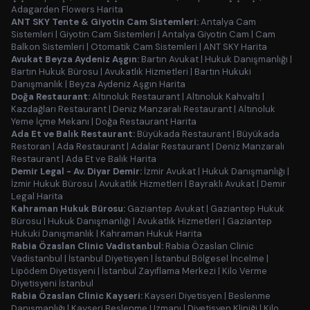
Adagarden Flowers Harita
ANT SKY Tente & Giyotin Cam Sistemleri:
Antalya Cam
Sistemleri
|
Giyotin Cam Sistemleri
|
Antalya Giyotin Cam
|
Cam
Balkon Sistemleri
|
Otomatik Cam Sistemleri
|
ANT SKY Harita
Avukat Beyza Aydeniz Aşgın:
Bartın Avukat
|
Hukuk Danışmanlığı
|
Bartın Hukuk Bürosu
|
Avukatlık Hizmetleri
|
Bartın Hukuki
Danışmanlık
|
Beyza Aydeniz Aşgın Harita
Doğa Restaurant:
Altınoluk Restaurant
|
Altınoluk Kahvaltı
|
Kazdağları Restaurant
|
Deniz Manzaralı Restaurant
|
Altınoluk
Yeme İçme Mekanı
|
Doğa Restaurant Harita
Ada Et ve Balık Restaurant:
Büyükada Restaurant
|
Büyükada
Restoran
|
Ada Restaurant
|
Adalar Restaurant
|
Deniz Manzaralı
Restaurant
|
Ada Et ve Balık Harita
Demir Legal - Av. Diyar Demir:
İzmir Avukat
|
Hukuk Danışmanlığı
|
İzmir Hukuk Bürosu
|
Avukatlık Hizmetleri
|
Bayraklı Avukat
|
Demir
Legal Harita
Kahraman Hukuk Bürosu:
Gaziantep Avukat
|
Gaziantep Hukuk
Bürosu
|
Hukuk Danışmanlığı
|
Avukatlık Hizmetleri
|
Gaziantep
Hukuki Danışmanlık
|
Kahraman Hukuk Harita
Rabia Özaslan Clinic Vadistanbul:
Rabia Özaslan Clinic
Vadistanbul
|
İstanbul Diyetisyen
|
İstanbul Bölgesel İncelme
|
Lipödem Diyetisyeni
|
İstanbul Zayıflama Merkezi
|
Kilo Verme
Diyetisyeni İstanbul
Rabia Özaslan Clinic Kayseri:
Kayseri Diyetisyen
|
Beslenme
Danışmanlığı
|
Kayseri Beslenme Uzmanı
|
Diyetisyen Kliniği
|
Kilo