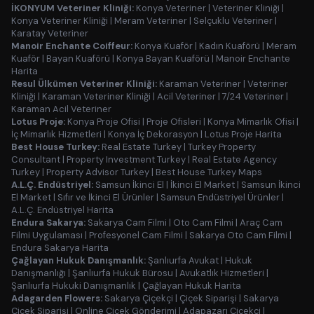
İKONYUM Veteriner Kliniği:
Konya Veteriner
|
Veteriner Kliniği
|
Konya Veteriner Kliniği
|
Meram Veteriner
|
Selçuklu Veteriner
|
Karatay Veteriner
Manoir Enchante Coiffeur:
Konya Kuaför
|
Kadın Kuaförü
|
Meram
Kuaför
|
Bayan Kuaförü
|
Konya Bayan Kuaförü
|
Manoir Enchante
Harita
Resul Ülkümen Veteriner Kliniği:
Karaman Veteriner
|
Veteriner
Kliniği
|
Karaman Veteriner Kliniği
|
Acil Veteriner
|
7/24 Veteriner
|
Karaman Acil Veteriner
Lotus Proje:
Konya Proje Ofisi
|
Proje Ofisleri
|
Konya Mimarlık Ofisi
|
İç Mimarlık Hizmetleri
|
Konya İç Dekorasyon
|
Lotus Proje Harita
Best House Turkey:
Real Estate Turkey
|
Turkey Property
Consultant
|
Property Investment Turkey
|
Real Estate Agency
Turkey
|
Property Advisor Turkey
|
Best House Turkey Maps
A.L.Ç. Endüstriyel:
Samsun İkinci El
|
İkinci El Market
|
Samsun İkinci
El Market
|
Sıfır ve İkinci El Ürünler
|
Samsun Endüstriyel Ürünler
|
A.L.Ç. Endüstriyel Harita
Endura Sakarya:
Sakarya Cam Filmi
|
Oto Cam Filmi
|
Araç Cam
Filmi Uygulaması
|
Profesyonel Cam Filmi
|
Sakarya Oto Cam Filmi
|
Endura Sakarya Harita
Çağlayan Hukuk Danışmanlık:
Şanlıurfa Avukat
|
Hukuk
Danışmanlığı
|
Şanlıurfa Hukuk Bürosu
|
Avukatlık Hizmetleri
|
Şanlıurfa Hukuki Danışmanlık
|
Çağlayan Hukuk Harita
Adagarden Flowers:
Sakarya Çiçekçi
|
Çiçek Siparişi
|
Sakarya
Çiçek Siparişi
|
Online Çiçek Gönderimi
|
Adapazarı Çiçekçi
|