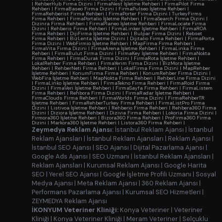
|
RehberHub Firma Dizini
|
FirmaNest İşletme Rehberi
|
FirmaPilot Firma
Rehberi
|
FirmaBaseo Firma Dizini
|
FirmaPulseo İşletme Rehberi
|
FirmaRehberist Firma Rehberi
|
FirmaPorter Firma Dizini
|
TurkeyFirms
Firma Rehberi
|
FirmaPortalio İşletme Rehberi
|
FirmaSearch Firma Dizini
|
Dizinra Firma Rehberi
|
FirmaPlaneo İşletme Rehberi
|
FirmaLocate Firma
Dizini
|
Rehberis Firma Rehberi
|
FirmaLinker İşletme Rehberi
|
FirmaROA
Firma Rehberi
|
DijiFirma İşletme Rehberi
|
Bulpar Firma Dizini
|
Rebset
Firma Rehberi
|
BizLenta İşletme Dizini
|
Dijitalio Firma Rehberi
|
FirmaPorta
Firma Dizini
|
WebFirmio İşletme Rehberi
|
MapFirma Firma Rehberi
|
FirmaVita Firma Dizini
|
FirmaArena İşletme Rehberi
|
FirmaLinka Firma
Rehberi
|
FirmaBulut Firma Dizini
|
FirmaKey İşletme Rehberi
|
FirmaNokta
Firma Rehberi
|
FirmaDurak Firma Dizini
|
FirmaRota İşletme Rehberi
|
LokalRehber Firma Rehberi
|
FirmaYerim Firma Dizini
|
BizMora İşletme
Rehberi
|
RehberNeti Firma Rehberi
|
LokalFirma Firma Dizini
|
MapRehber
İşletme Rehberi
|
KonumFirma Firma Rehberi
|
KonumRehber Firma Dizini
|
WebFira İşletme Rehberi
|
MapNokta Firma Rehberi
|
RehberLine Firma Dizini
|
FirmaLinko İşletme Rehberi
|
FirmaTekno Firma Rehberi
|
FirmaRoid Firma
Dizini
|
FirmaVeri İşletme Rehberi
|
FirmaSayfa Firma Rehberi
|
FirmaListem
Firma Rehberi
|
Rehbora Firma Dizini
|
FirmaRadar İşletme Rehberi
|
FirmaClouds Firma Rehberi
|
FirmaWorlds Firma Dizini
|
FirmaRehberTR
İşletme Rehberi
|
FirmaRehberTurkey Firma Rehberi
|
FirmaListPro Firma
Dizini
|
Listivoa İşletme Rehberi
|
Rehberio Firma Rehberi
|
Rehbera360 Firma
Dizini
|
Diziora İşletme Rehberi
|
Dizivia Firma Rehberi
|
Lokoria Firma Dizini
|
Firmora360 İşletme Rehberi
|
Bizora360 Firma Rehberi
|
ProFirma360 Firma
Dizini
|
Markora360 İşletme Rehberi
|
Listora360 Firma Rehberi
|
Zeymedya Reklam Ajansı:
İstanbul Reklam Ajansı
|
İstanbul
Reklam Ajansları
|
İstanbul Reklam Ajansları
|
Reklam Ajansı
|
İstanbul SEO Ajansı
|
SEO Ajansı
|
Dijital Pazarlama Ajansı
|
Google Ads Ajansı
|
SEO Uzmanı
|
İstanbul Reklam Ajansları
|
Reklam Ajansları
|
Kurumsal Reklam Ajansı
|
Google Harita
SEO
|
Yerel SEO Ajansı
|
Google İşletme Profili Uzmanı
|
Sosyal
Medya Ajansı
|
Meta Reklam Ajansı
|
360 Reklam Ajansı
|
Performans Pazarlama Ajansı
|
Kurumsal SEO Hizmetleri
|
ZEYMEDYA Reklam Ajansı
İKONYUM Veteriner Kliniği:
Konya Veteriner
|
Veteriner
Kliniği
|
Konya Veteriner Kliniği
|
Meram Veteriner
|
Selçuklu