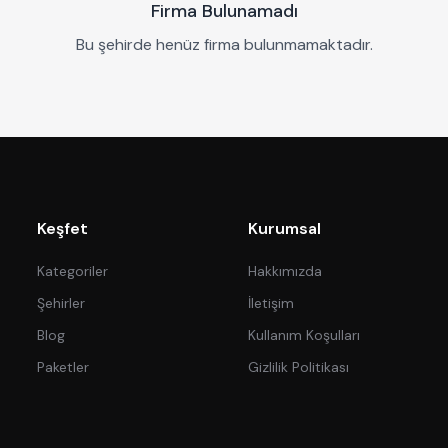
Firma Bulunamadı
Bu şehirde henüz firma bulunmamaktadır.
Keşfet
Kurumsal
Kategoriler
Hakkımızda
Şehirler
İletişim
Blog
Kullanım Koşulları
Paketler
Gizlilik Politikası