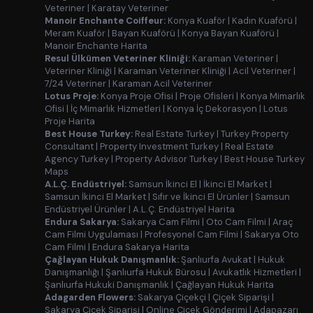
Veteriner
|
Karatay Veteriner
Manoir Enchante Coiffeur:
Konya Kuaför
|
Kadın Kuaförü
|
Meram Kuaför
|
Bayan Kuaförü
|
Konya Bayan Kuaförü
|
Manoir Enchante Harita
Resul Ülkümen Veteriner Kliniği:
Karaman Veteriner
|
Veteriner Kliniği
|
Karaman Veteriner Kliniği
|
Acil Veteriner
|
7/24 Veteriner
|
Karaman Acil Veteriner
Lotus Proje:
Konya Proje Ofisi
|
Proje Ofisleri
|
Konya Mimarlık
Ofisi
|
İç Mimarlık Hizmetleri
|
Konya İç Dekorasyon
|
Lotus
Proje Harita
Best House Turkey:
Real Estate Turkey
|
Turkey Property
Consultant
|
Property Investment Turkey
|
Real Estate
Agency Turkey
|
Property Advisor Turkey
|
Best House Turkey
Maps
A.L.Ç. Endüstriyel:
Samsun İkinci El
|
İkinci El Market
|
Samsun İkinci El Market
|
Sıfır ve İkinci El Ürünler
|
Samsun
Endüstriyel Ürünler
|
A.L.Ç. Endüstriyel Harita
Endura Sakarya:
Sakarya Cam Filmi
|
Oto Cam Filmi
|
Araç
Cam Filmi Uygulaması
|
Profesyonel Cam Filmi
|
Sakarya Oto
Cam Filmi
|
Endura Sakarya Harita
Çağlayan Hukuk Danışmanlık:
Şanlıurfa Avukat
|
Hukuk
Danışmanlığı
|
Şanlıurfa Hukuk Bürosu
|
Avukatlık Hizmetleri
|
Şanlıurfa Hukuki Danışmanlık
|
Çağlayan Hukuk Harita
Adagarden Flowers:
Sakarya Çiçekçi
|
Çiçek Siparişi
|
Sakarya Çiçek Siparişi
|
Online Çiçek Gönderimi
|
Adapazarı