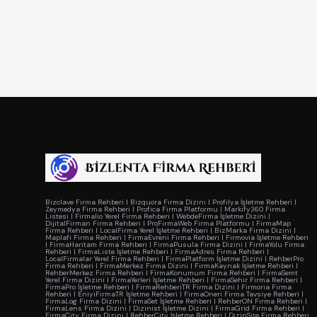
Bizclave Firma Rehberi
|
Bizquora Firma Dizini
|
Profilya İşletme Rehberi
|
Zeymedya Firma Rehberi
|
Profica Firma Platformu
|
Markify360 Firma
Listesi
|
Firmalio Yerel Firma Rehberi
|
WebdeFirma İşletme Dizini
|
DijitalFirman Firma Rehberi
|
ProFirmaWeb Firma Platformu
|
FirmaMap
Firma Rehberi
|
LocalFirma Yerel İşletme Rehberi
|
BizMarka Firma Dizini
|
Maplafi Firma Rehberi
|
FirmaEvreni Firma Rehberi
|
Firmovia İşletme Rehberi
|
FirmaHaritam Firma Rehberi
|
FirmaPusula Firma Dizini
|
FirmaYolu Firma
Rehberi
|
FirmaListe İşletme Rehberi
|
FirmaAdres Firma Rehberi
|
LocalFirmalar Yerel Firma Rehberi
|
FirmaPlatform İşletme Dizini
|
RehberPro
Firma Rehberi
|
FirmaMerkez Firma Dizini
|
FirmaKaynak İşletme Rehberi
|
RehberMerkez Firma Rehberi
|
FirmaKonumum Firma Rehberi
|
FirmaSemt
Yerel Firma Dizini
|
FirmaYerleri İşletme Rehberi
|
FirmaSehir Firma Rehberi
|
FirmaPro İşletme Rehberi
|
FirmaRehberiTR Firma Dizini
|
Firmoria Firma
Rehberi
|
EniyiFirmaTR İşletme Rehberi
|
FirmaOneri Firma Tavsiye Rehberi
|
FirmaLog Firma Dizini
|
FirmaSet İşletme Rehberi
|
RehberON Firma Rehberi
|
FirmaLens Firma Dizini
|
Dizinist İşletme Dizini
|
FirmaGrid Firma Rehberi
|
FirmaCity Firma Dizini
|
RehberCity İşletme Rehberi
|
DizinSite Firma Rehberi