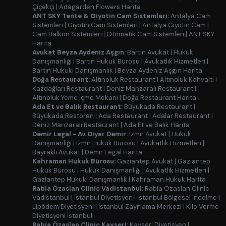
Çiçekçi
|
Adagarden Flowers Harita
ANT SKY Tente & Giyotin Cam Sistemleri:
Antalya Cam
Sistemleri
|
Giyotin Cam Sistemleri
|
Antalya Giyotin Cam
|
Cam Balkon Sistemleri
|
Otomatik Cam Sistemleri
|
ANT SKY
Harita
Avukat Beyza Aydeniz Aşgın:
Bartın Avukat
|
Hukuk
Danışmanlığı
|
Bartın Hukuk Bürosu
|
Avukatlık Hizmetleri
|
Bartın Hukuki Danışmanlık
|
Beyza Aydeniz Aşgın Harita
Doğa Restaurant:
Altınoluk Restaurant
|
Altınoluk Kahvaltı
|
Kazdağları Restaurant
|
Deniz Manzaralı Restaurant
|
Altınoluk Yeme İçme Mekanı
|
Doğa Restaurant Harita
Ada Et ve Balık Restaurant:
Büyükada Restaurant
|
Büyükada Restoran
|
Ada Restaurant
|
Adalar Restaurant
|
Deniz Manzaralı Restaurant
|
Ada Et ve Balık Harita
Demir Legal - Av. Diyar Demir:
İzmir Avukat
|
Hukuk
Danışmanlığı
|
İzmir Hukuk Bürosu
|
Avukatlık Hizmetleri
|
Bayraklı Avukat
|
Demir Legal Harita
Kahraman Hukuk Bürosu:
Gaziantep Avukat
|
Gaziantep
Hukuk Bürosu
|
Hukuk Danışmanlığı
|
Avukatlık Hizmetleri
|
Gaziantep Hukuki Danışmanlık
|
Kahraman Hukuk Harita
Rabia Özaslan Clinic Vadistanbul:
Rabia Özaslan Clinic
Vadistanbul
|
İstanbul Diyetisyen
|
İstanbul Bölgesel İncelme
|
Lipödem Diyetisyeni
|
İstanbul Zayıflama Merkezi
|
Kilo Verme
Diyetisyeni İstanbul
Rabia Özaslan Clinic Kayseri:
Kayseri Diyetisyen
|