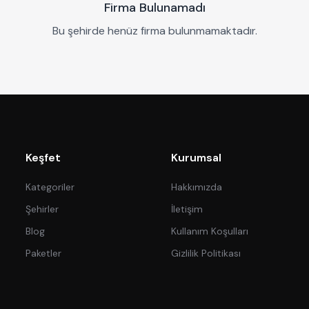
Firma Bulunamadı
Bu şehirde henüz firma bulunmamaktadır.
Keşfet
Kurumsal
Kategoriler
Hakkımızda
Şehirler
İletişim
Blog
Kullanım Koşulları
Paketler
Gizlilik Politikası