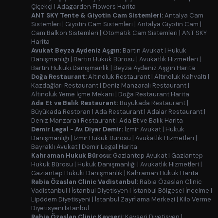
Çiçekçi
|
Adagarden Flowers Harita
ANT SKY Tente & Giyotin Cam Sistemleri:
Antalya Cam
Sistemleri
|
Giyotin Cam Sistemleri
|
Antalya Giyotin Cam
|
Cam Balkon Sistemleri
|
Otomatik Cam Sistemleri
|
ANT SKY
Harita
Avukat Beyza Aydeniz Aşgın:
Bartın Avukat
|
Hukuk
Danışmanlığı
|
Bartın Hukuk Bürosu
|
Avukatlık Hizmetleri
|
Bartın Hukuki Danışmanlık
|
Beyza Aydeniz Aşgın Harita
Doğa Restaurant:
Altınoluk Restaurant
|
Altınoluk Kahvaltı
|
Kazdağları Restaurant
|
Deniz Manzaralı Restaurant
|
Altınoluk Yeme İçme Mekanı
|
Doğa Restaurant Harita
Ada Et ve Balık Restaurant:
Büyükada Restaurant
|
Büyükada Restoran
|
Ada Restaurant
|
Adalar Restaurant
|
Deniz Manzaralı Restaurant
|
Ada Et ve Balık Harita
Demir Legal - Av. Diyar Demir:
İzmir Avukat
|
Hukuk
Danışmanlığı
|
İzmir Hukuk Bürosu
|
Avukatlık Hizmetleri
|
Bayraklı Avukat
|
Demir Legal Harita
Kahraman Hukuk Bürosu:
Gaziantep Avukat
|
Gaziantep
Hukuk Bürosu
|
Hukuk Danışmanlığı
|
Avukatlık Hizmetleri
|
Gaziantep Hukuki Danışmanlık
|
Kahraman Hukuk Harita
Rabia Özaslan Clinic Vadistanbul:
Rabia Özaslan Clinic
Vadistanbul
|
İstanbul Diyetisyen
|
İstanbul Bölgesel İncelme
|
Lipödem Diyetisyeni
|
İstanbul Zayıflama Merkezi
|
Kilo Verme
Diyetisyeni İstanbul
Rabia Özaslan Clinic Kayseri:
Kayseri Diyetisyen
|