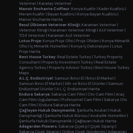
Veteriner
|
Karatay Veteriner
Manoir Enchante Coiffeur:
Konya Kuaför
|
Kadın Kuaförü
|
Meram Kuaför
|
Bayan Kuaförü
|
Konya Bayan Kuaförü
|
Manoir Enchante Harita
Resul Ülkümen Veteriner Kliniği:
Karaman Veteriner
|
Veteriner Kliniği
|
Karaman Veteriner Kliniği
|
Acil Veteriner
|
7/24 Veteriner
|
Karaman Acil Veteriner
Lotus Proje:
Konya Proje Ofisi
|
Proje Ofisleri
|
Konya Mimarlık
Ofisi
|
İç Mimarlık Hizmetleri
|
Konya İç Dekorasyon
|
Lotus
Proje Harita
Best House Turkey:
Real Estate Turkey
|
Turkey Property
Consultant
|
Property Investment Turkey
|
Real Estate
Agency Turkey
|
Property Advisor Turkey
|
Best House Turkey
Maps
A.L.Ç. Endüstriyel:
Samsun İkinci El
|
İkinci El Market
|
Samsun İkinci El Market
|
Sıfır ve İkinci El Ürünler
|
Samsun
Endüstriyel Ürünler
|
A.L.Ç. Endüstriyel Harita
Endura Sakarya:
Sakarya Cam Filmi
|
Oto Cam Filmi
|
Araç
Cam Filmi Uygulaması
|
Profesyonel Cam Filmi
|
Sakarya Oto
Cam Filmi
|
Endura Sakarya Harita
Çağlayan Hukuk Danışmanlık:
Şanlıurfa Avukat
|
Hukuk
Danışmanlığı
|
Şanlıurfa Hukuk Bürosu
|
Avukatlık Hizmetleri
|
Şanlıurfa Hukuki Danışmanlık
|
Çağlayan Hukuk Harita
Adagarden Flowers:
Sakarya Çiçekçi
|
Çiçek Siparişi
|
Sakarya Çiçek Siparişi
|
Online Çiçek Gönderimi
|
Adapazarı