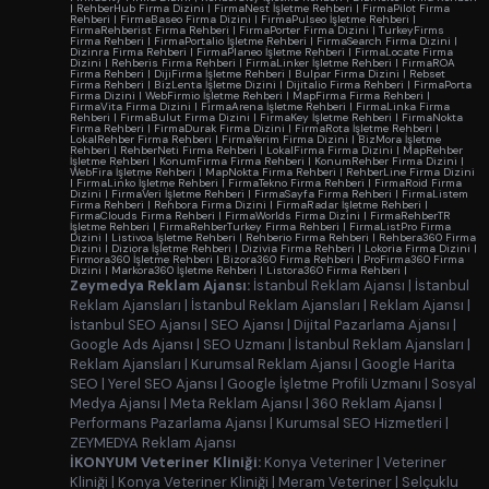
|
RehberHub Firma Dizini
|
FirmaNest İşletme Rehberi
|
FirmaPilot Firma
Rehberi
|
FirmaBaseo Firma Dizini
|
FirmaPulseo İşletme Rehberi
|
FirmaRehberist Firma Rehberi
|
FirmaPorter Firma Dizini
|
TurkeyFirms
Firma Rehberi
|
FirmaPortalio İşletme Rehberi
|
FirmaSearch Firma Dizini
|
Dizinra Firma Rehberi
|
FirmaPlaneo İşletme Rehberi
|
FirmaLocate Firma
Dizini
|
Rehberis Firma Rehberi
|
FirmaLinker İşletme Rehberi
|
FirmaROA
Firma Rehberi
|
DijiFirma İşletme Rehberi
|
Bulpar Firma Dizini
|
Rebset
Firma Rehberi
|
BizLenta İşletme Dizini
|
Dijitalio Firma Rehberi
|
FirmaPorta
Firma Dizini
|
WebFirmio İşletme Rehberi
|
MapFirma Firma Rehberi
|
FirmaVita Firma Dizini
|
FirmaArena İşletme Rehberi
|
FirmaLinka Firma
Rehberi
|
FirmaBulut Firma Dizini
|
FirmaKey İşletme Rehberi
|
FirmaNokta
Firma Rehberi
|
FirmaDurak Firma Dizini
|
FirmaRota İşletme Rehberi
|
LokalRehber Firma Rehberi
|
FirmaYerim Firma Dizini
|
BizMora İşletme
Rehberi
|
RehberNeti Firma Rehberi
|
LokalFirma Firma Dizini
|
MapRehber
İşletme Rehberi
|
KonumFirma Firma Rehberi
|
KonumRehber Firma Dizini
|
WebFira İşletme Rehberi
|
MapNokta Firma Rehberi
|
RehberLine Firma Dizini
|
FirmaLinko İşletme Rehberi
|
FirmaTekno Firma Rehberi
|
FirmaRoid Firma
Dizini
|
FirmaVeri İşletme Rehberi
|
FirmaSayfa Firma Rehberi
|
FirmaListem
Firma Rehberi
|
Rehbora Firma Dizini
|
FirmaRadar İşletme Rehberi
|
FirmaClouds Firma Rehberi
|
FirmaWorlds Firma Dizini
|
FirmaRehberTR
İşletme Rehberi
|
FirmaRehberTurkey Firma Rehberi
|
FirmaListPro Firma
Dizini
|
Listivoa İşletme Rehberi
|
Rehberio Firma Rehberi
|
Rehbera360 Firma
Dizini
|
Diziora İşletme Rehberi
|
Dizivia Firma Rehberi
|
Lokoria Firma Dizini
|
Firmora360 İşletme Rehberi
|
Bizora360 Firma Rehberi
|
ProFirma360 Firma
Dizini
|
Markora360 İşletme Rehberi
|
Listora360 Firma Rehberi
|
Zeymedya Reklam Ajansı:
İstanbul Reklam Ajansı
|
İstanbul
Reklam Ajansları
|
İstanbul Reklam Ajansları
|
Reklam Ajansı
|
İstanbul SEO Ajansı
|
SEO Ajansı
|
Dijital Pazarlama Ajansı
|
Google Ads Ajansı
|
SEO Uzmanı
|
İstanbul Reklam Ajansları
|
Reklam Ajansları
|
Kurumsal Reklam Ajansı
|
Google Harita
SEO
|
Yerel SEO Ajansı
|
Google İşletme Profili Uzmanı
|
Sosyal
Medya Ajansı
|
Meta Reklam Ajansı
|
360 Reklam Ajansı
|
Performans Pazarlama Ajansı
|
Kurumsal SEO Hizmetleri
|
ZEYMEDYA Reklam Ajansı
İKONYUM Veteriner Kliniği:
Konya Veteriner
|
Veteriner
Kliniği
|
Konya Veteriner Kliniği
|
Meram Veteriner
|
Selçuklu