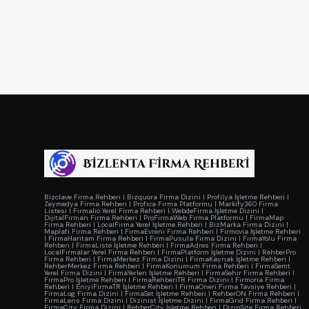
Bizclave Firma Rehberi
|
Bizquora Firma Dizini
|
Profilya İşletme Rehberi
|
Zeymedya Firma Rehberi
|
Profica Firma Platformu
|
Markify360 Firma
Listesi
|
Firmalio Yerel Firma Rehberi
|
WebdeFirma İşletme Dizini
|
DijitalFirman Firma Rehberi
|
ProFirmaWeb Firma Platformu
|
FirmaMap
Firma Rehberi
|
LocalFirma Yerel İşletme Rehberi
|
BizMarka Firma Dizini
|
Maplafi Firma Rehberi
|
FirmaEvreni Firma Rehberi
|
Firmovia İşletme Rehberi
|
FirmaHaritam Firma Rehberi
|
FirmaPusula Firma Dizini
|
FirmaYolu Firma
Rehberi
|
FirmaListe İşletme Rehberi
|
FirmaAdres Firma Rehberi
|
LocalFirmalar Yerel Firma Rehberi
|
FirmaPlatform İşletme Dizini
|
RehberPro
Firma Rehberi
|
FirmaMerkez Firma Dizini
|
FirmaKaynak İşletme Rehberi
|
RehberMerkez Firma Rehberi
|
FirmaKonumum Firma Rehberi
|
FirmaSemt
Yerel Firma Dizini
|
FirmaYerleri İşletme Rehberi
|
FirmaSehir Firma Rehberi
|
FirmaPro İşletme Rehberi
|
FirmaRehberiTR Firma Dizini
|
Firmoria Firma
Rehberi
|
EniyiFirmaTR İşletme Rehberi
|
FirmaOneri Firma Tavsiye Rehberi
|
FirmaLog Firma Dizini
|
FirmaSet İşletme Rehberi
|
RehberON Firma Rehberi
|
FirmaLens Firma Dizini
|
Dizinist İşletme Dizini
|
FirmaGrid Firma Rehberi
|
FirmaCity Firma Dizini
|
RehberCity İşletme Rehberi
|
DizinSite Firma Rehberi